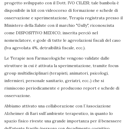
progetto sviluppato con il Dott. IVO CILESI; tale bambola è
disponibile in kit con videocorso di formazione e schede di
osservazione e sperimentazione, Terapia registrata presso il
Ministero della Salute con il marchio "Gully", riconosciuta
come DISPOSITIVO MEDICO, inserita perciò nel
nomenclatore, e gode di tutte le agevolazioni fiscali del caso
(Iva agevolata 4%, detraibilità fiscale, ecc.).
Le Terapie non Farmacologiche vengono validate dalle
strutture in cui è attivata la sperimentazione, tramite focus
group multidisciplinari (terapisti, animatori, psicologi,
infermieri, personale sanitario, geriatri, ecc..) che si
riuniscono periodicamente e producono report e schede di
osservazione.
Abbiamo attivato una collaborazione con l´Associazione
Alzheimer di Bari sull´ambiente terapeutico, in quanto lo
spazio fisico riveste una grande importanza per il benessere
dell’utente fragile (persona con decadimento cognitivo,