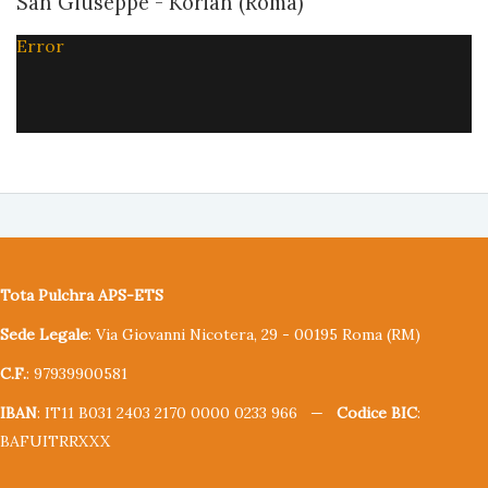
San Giuseppe - Korian (Roma)
Error
Tota Pulchra APS-ETS
Sede Legale
: Via Giovanni Nicotera, 29 - 00195 Roma (RM)
C.F.
: 97939900581
IBAN
: IT11 B031 2403 2170 0000 0233 966 —
Codice BIC
:
BAFUITRRXXX