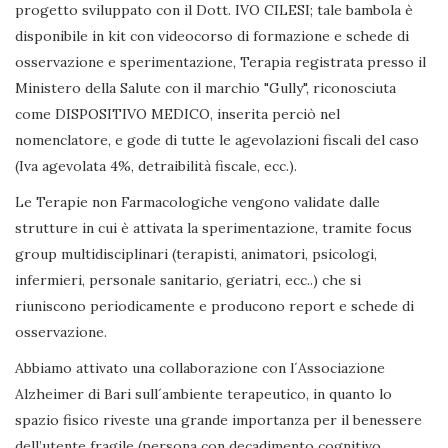
progetto sviluppato con il Dott. IVO CILESI; tale bambola è
disponibile in kit con videocorso di formazione e schede di
osservazione e sperimentazione, Terapia registrata presso il
Ministero della Salute con il marchio "Gully", riconosciuta
come DISPOSITIVO MEDICO, inserita perciò nel
nomenclatore, e gode di tutte le agevolazioni fiscali del caso
(Iva agevolata 4%, detraibilità fiscale, ecc.).
Le Terapie non Farmacologiche vengono validate dalle
strutture in cui è attivata la sperimentazione, tramite focus
group multidisciplinari (terapisti, animatori, psicologi,
infermieri, personale sanitario, geriatri, ecc..) che si
riuniscono periodicamente e producono report e schede di
osservazione.
Abbiamo attivato una collaborazione con l´Associazione
Alzheimer di Bari sull´ambiente terapeutico, in quanto lo
spazio fisico riveste una grande importanza per il benessere
dell’utente fragile (persona con decadimento cognitivo,