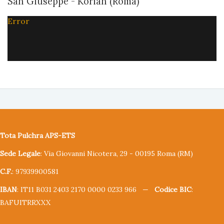
San Giuseppe - Korian (Roma)
Error
Tota Pulchra APS-ETS
Sede Legale
: Via Giovanni Nicotera, 29 - 00195 Roma (RM)
C.F.
: 97939900581
IBAN
: IT11 B031 2403 2170 0000 0233 966 —
Codice BIC
:
BAFUITRRXXX