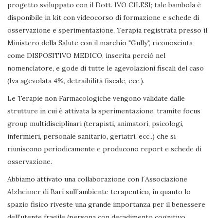
progetto sviluppato con il Dott. IVO CILESI; tale bambola è
disponibile in kit con videocorso di formazione e schede di
osservazione e sperimentazione, Terapia registrata presso il
Ministero della Salute con il marchio "Gully", riconosciuta
come DISPOSITIVO MEDICO, inserita perciò nel
nomenclatore, e gode di tutte le agevolazioni fiscali del caso
(Iva agevolata 4%, detraibilità fiscale, ecc.).
Le Terapie non Farmacologiche vengono validate dalle
strutture in cui è attivata la sperimentazione, tramite focus
group multidisciplinari (terapisti, animatori, psicologi,
infermieri, personale sanitario, geriatri, ecc..) che si
riuniscono periodicamente e producono report e schede di
osservazione.
Abbiamo attivato una collaborazione con l´Associazione
Alzheimer di Bari sull´ambiente terapeutico, in quanto lo
spazio fisico riveste una grande importanza per il benessere
dell’utente fragile (persona con decadimento cognitivo,