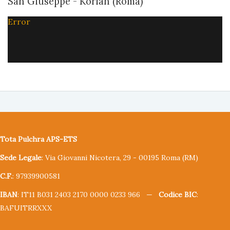
San Giuseppe - Korian (Roma)
Error
Tota Pulchra APS-ETS
Sede Legale
: Via Giovanni Nicotera, 29 - 00195 Roma (RM)
C.F.
: 97939900581
IBAN
: IT11 B031 2403 2170 0000 0233 966 —
Codice BIC
:
BAFUITRRXXX