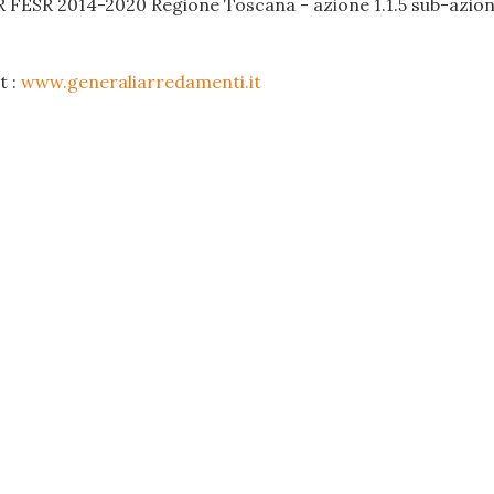
R FESR 2014-2020 Regione Toscana - azione 1.1.5 sub-azione
t :
www.generaliarredamenti.it