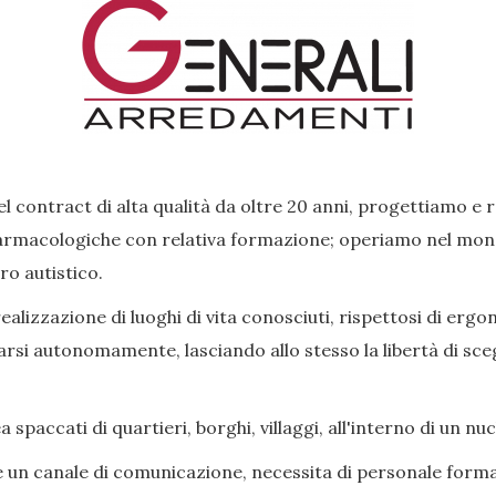
l contract di alta qualità da oltre 20 anni, progettiamo e 
rmacologiche con relativa formazione; operiamo nel mondo 
ro autistico.
lizzazione di luoghi di vita conosciuti, rispettosi di ergon
si autonomamente, lasciando allo stesso la libertà di scegl
paccati di quartieri, borghi, villaggi, all'interno di un nu
e un canale di comunicazione, necessita di personale forma