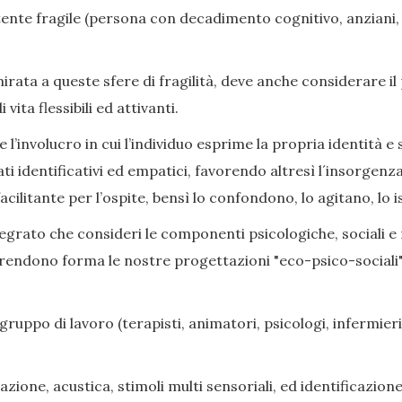
nte fragile (persona con decadimento cognitivo, anziani, di
ata a queste sfere di fragilità, deve anche considerare il
ita flessibili ed attivanti.
l’involucro in cui l’individuo esprime la propria identità e s
ati identificativi ed empatici, favorendo altresì l´insorge
cilitante per l’ospite, bensì lo confondono, lo agitano, lo i
grato che consideri le componenti psicologiche, sociali e rel
prendono forma le nostre progettazioni "eco-psico-sociali",
gruppo di lavoro (terapisti, animatori, psicologi, infermieri,
zione, acustica, stimoli multi sensoriali, ed identificazione