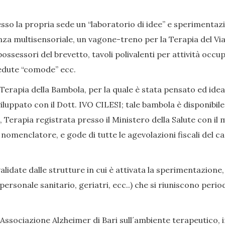
so la propria sede un “laboratorio di idee” e sperimentazion
nza multisensoriale, un vagone-treno per la Terapia del Viag
ssessori del brevetto, tavoli polivalenti per attività occup
, sedute “comode” ecc.
Terapia della Bambola, per la quale è stata pensato ed ide
iluppato con il Dott. IVO CILESI; tale bambola è disponibile
Terapia registrata presso il Ministero della Salute con il 
enclatore, e gode di tutte le agevolazioni fiscali del caso
date dalle strutture in cui è attivata la sperimentazione,
i, personale sanitario, geriatri, ecc..) che si riuniscono p
Associazione Alzheimer di Bari sull´ambiente terapeutico, in