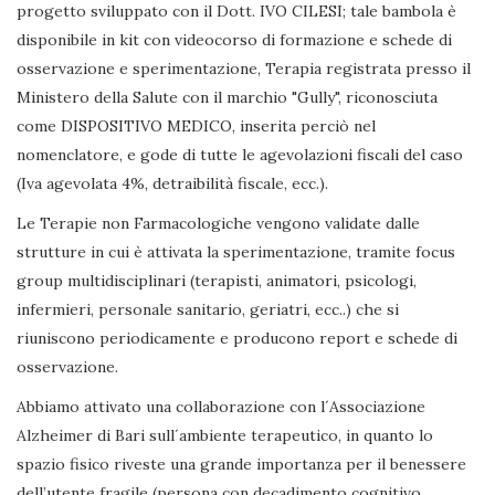
progetto sviluppato con il Dott. IVO CILESI; tale bambola è
disponibile in kit con videocorso di formazione e schede di
osservazione e sperimentazione, Terapia registrata presso il
Ministero della Salute con il marchio "Gully", riconosciuta
come DISPOSITIVO MEDICO, inserita perciò nel
nomenclatore, e gode di tutte le agevolazioni fiscali del caso
(Iva agevolata 4%, detraibilità fiscale, ecc.).
Le Terapie non Farmacologiche vengono validate dalle
strutture in cui è attivata la sperimentazione, tramite focus
group multidisciplinari (terapisti, animatori, psicologi,
infermieri, personale sanitario, geriatri, ecc..) che si
riuniscono periodicamente e producono report e schede di
osservazione.
Abbiamo attivato una collaborazione con l´Associazione
Alzheimer di Bari sull´ambiente terapeutico, in quanto lo
spazio fisico riveste una grande importanza per il benessere
dell’utente fragile (persona con decadimento cognitivo,