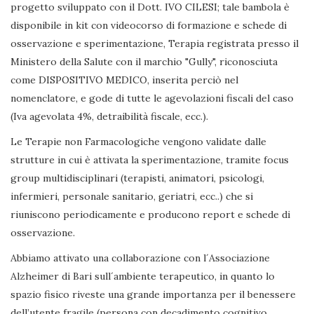
progetto sviluppato con il Dott. IVO CILESI; tale bambola è
disponibile in kit con videocorso di formazione e schede di
osservazione e sperimentazione, Terapia registrata presso il
Ministero della Salute con il marchio "Gully", riconosciuta
come DISPOSITIVO MEDICO, inserita perciò nel
nomenclatore, e gode di tutte le agevolazioni fiscali del caso
(Iva agevolata 4%, detraibilità fiscale, ecc.).
Le Terapie non Farmacologiche vengono validate dalle
strutture in cui è attivata la sperimentazione, tramite focus
group multidisciplinari (terapisti, animatori, psicologi,
infermieri, personale sanitario, geriatri, ecc..) che si
riuniscono periodicamente e producono report e schede di
osservazione.
Abbiamo attivato una collaborazione con l´Associazione
Alzheimer di Bari sull´ambiente terapeutico, in quanto lo
spazio fisico riveste una grande importanza per il benessere
dell’utente fragile (persona con decadimento cognitivo,