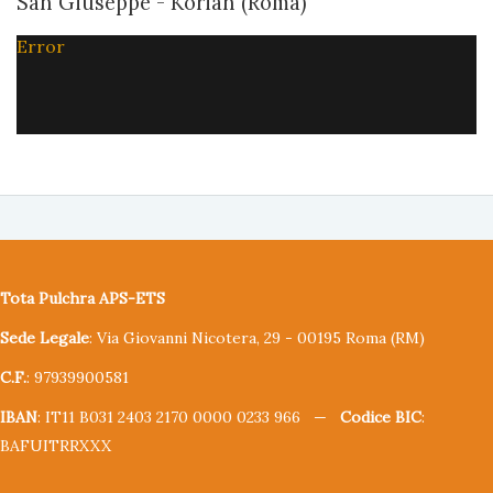
San Giuseppe - Korian (Roma)
Error
Tota Pulchra APS-ETS
Sede Legale
: Via Giovanni Nicotera, 29 - 00195 Roma (RM)
C.F.
: 97939900581
IBAN
: IT11 B031 2403 2170 0000 0233 966 —
Codice BIC
:
BAFUITRRXXX