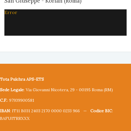
San Giuseppe - Korian (Roma)
Error
Tota Pulchra APS-ETS
Sede Legale
: Via Giovanni Nicotera, 29 - 00195 Roma (RM)
C.F.
: 97939900581
IBAN
: IT11 B031 2403 2170 0000 0233 966 —
Codice BIC
:
BAFUITRRXXX