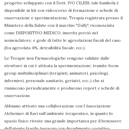
progetto sviluppato con il Dott. IVO CILESI; tale bambola è
disponibile in kit con videocorso di formazione e schede di
osservazione e sperimentazione, Terapia registrata presso il
Ministero della Salute con il marchio "Gully", riconosciuta
come DISPOSITIVO MEDICO, inserita perciò nel
nomenclatore, e gode di tutte le agevolazioni fiscali del caso
(Iva agevolata 4%, detraibilità fiscale, ecc.).
Le Terapie non Farmacologiche vengono validate dalle
strutture in cui è attivata la sperimentazione, tramite focus
group multidisciplinari (terapisti, animatori, psicologi,
infermieri, personale sanitario, geriatri, ecc..) che si
riuniscono periodicamente e producono report e schede di
osservazione.
Abbiamo attivato una collaborazione con l´Associazione
Alzheimer di Bari sull´ambiente terapeutico, in quanto lo
spazio fisico riveste una grande importanza per il benessere
dell’utente fragile (persona con decadimento cognitivo,