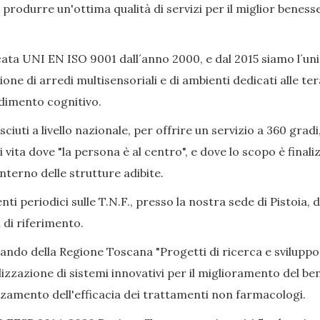
ò produrre un'ottima qualità di servizi per il miglior beness
ata UNI EN ISO 9001 dall´anno 2000, e dal 2015 siamo l´uni
ione di arredi multisensoriali e di ambienti dedicati alle 
adimento cognitivo.
iuti a livello nazionale, per offrire un servizio a 360 gradi
i vita dove "la persona è al centro", e dove lo scopo è final
nterno delle strutture adibite.
ti periodici sulle T.N.F., presso la nostra sede di Pistoia, 
 di riferimento.
Bando della Regione Toscana "Progetti di ricerca e sviluppo
izzazione di sistemi innovativi per il miglioramento del bene
alzamento dell'efficacia dei trattamenti non farmacologi.