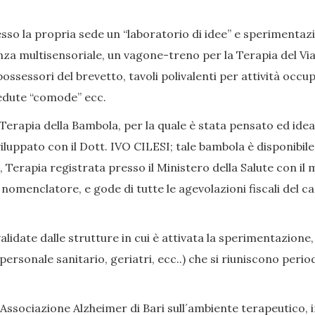
so la propria sede un “laboratorio di idee” e sperimentazion
nza multisensoriale, un vagone-treno per la Terapia del Viag
ssessori del brevetto, tavoli polivalenti per attività occup
, sedute “comode” ecc.
Terapia della Bambola, per la quale è stata pensato ed ide
iluppato con il Dott. IVO CILESI; tale bambola è disponibile
Terapia registrata presso il Ministero della Salute con il 
enclatore, e gode di tutte le agevolazioni fiscali del caso
date dalle strutture in cui è attivata la sperimentazione,
i, personale sanitario, geriatri, ecc..) che si riuniscono p
Associazione Alzheimer di Bari sull´ambiente terapeutico, in