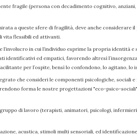
nte fragile (persona con decadimento cognitivo, anziani, di
ata a queste sfere di fragilità, deve anche considerare il
ita flessibili ed attivanti.
l’involucro in cui l’individuo esprime la propria identità e s
ati identificativi ed empatici, favorendo altresì l´insorge
cilitante per l’ospite, bensì lo confondono, lo agitano, lo i
grato che consideri le componenti psicologiche, sociali e rel
prendono forma le nostre progettazioni "eco-psico-sociali",
gruppo di lavoro (terapisti, animatori, psicologi, infermieri,
zione, acustica, stimoli multi sensoriali, ed identificazione