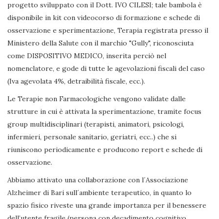
progetto sviluppato con il Dott. IVO CILESI; tale bambola è
disponibile in kit con videocorso di formazione e schede di
osservazione e sperimentazione, Terapia registrata presso il
Ministero della Salute con il marchio "Gully", riconosciuta
come DISPOSITIVO MEDICO, inserita perciò nel
nomenclatore, e gode di tutte le agevolazioni fiscali del caso
(Iva agevolata 4%, detraibilità fiscale, ecc.).
Le Terapie non Farmacologiche vengono validate dalle
strutture in cui è attivata la sperimentazione, tramite focus
group multidisciplinari (terapisti, animatori, psicologi,
infermieri, personale sanitario, geriatri, ecc..) che si
riuniscono periodicamente e producono report e schede di
osservazione.
Abbiamo attivato una collaborazione con l´Associazione
Alzheimer di Bari sull´ambiente terapeutico, in quanto lo
spazio fisico riveste una grande importanza per il benessere
dell’utente fragile (persona con decadimento cognitivo,