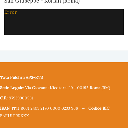
San Giuseppe - Korian (Roma)
Error
Tota Pulchra APS-ETS
Sede Legale
: Via Giovanni Nicotera, 29 - 00195 Roma (RM)
C.F.
: 97939900581
IBAN
: IT11 B031 2403 2170 0000 0233 966 —
Codice BIC
:
BAFUITRRXXX