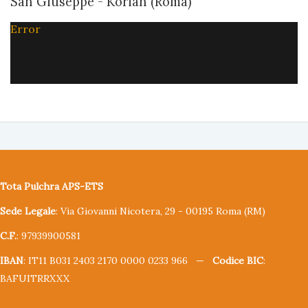
San Giuseppe - Korian (Roma)
Error
Tota Pulchra APS-ETS
Sede Legale
: Via Giovanni Nicotera, 29 - 00195 Roma (RM)
C.F.
: 97939900581
IBAN
: IT11 B031 2403 2170 0000 0233 966 —
Codice BIC
:
BAFUITRRXXX