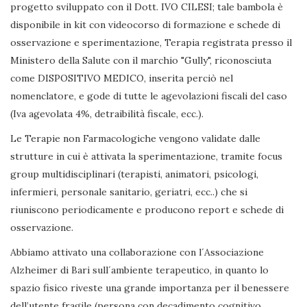
progetto sviluppato con il Dott. IVO CILESI; tale bambola è
disponibile in kit con videocorso di formazione e schede di
osservazione e sperimentazione, Terapia registrata presso il
Ministero della Salute con il marchio "Gully", riconosciuta
come DISPOSITIVO MEDICO, inserita perciò nel
nomenclatore, e gode di tutte le agevolazioni fiscali del caso
(Iva agevolata 4%, detraibilità fiscale, ecc.).
Le Terapie non Farmacologiche vengono validate dalle
strutture in cui è attivata la sperimentazione, tramite focus
group multidisciplinari (terapisti, animatori, psicologi,
infermieri, personale sanitario, geriatri, ecc..) che si
riuniscono periodicamente e producono report e schede di
osservazione.
Abbiamo attivato una collaborazione con l´Associazione
Alzheimer di Bari sull´ambiente terapeutico, in quanto lo
spazio fisico riveste una grande importanza per il benessere
dell’utente fragile (persona con decadimento cognitivo,