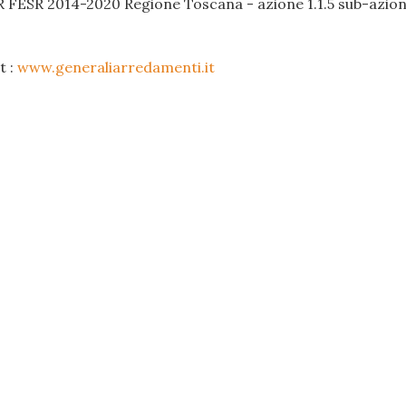
R FESR 2014-2020 Regione Toscana - azione 1.1.5 sub-azione
t :
www.generaliarredamenti.it