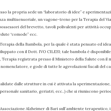
so la propria sede un “laboratorio di idee” e sperimentazion
nza multisensoriale, un vagone-treno per la Terapia del Viag
ssessori del brevetto, tavoli polivalenti per attività occup
, sedute “comode” ecc.
Terapia della Bambola, per la quale è stata pensato ed ide
iluppato con il Dott. IVO CILESI; tale bambola è disponibile
Terapia registrata presso il Ministero della Salute con il 
enclatore, e gode di tutte le agevolazioni fiscali del caso
date dalle strutture in cui è attivata la sperimentazione,
i, personale sanitario, geriatri, ecc..) che si riuniscono p
Associazione Alzheimer di Bari sull´ambiente terapeutico, in