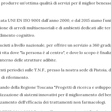
ò produrre un'ottima qualità di servizi per il miglior beness
ata UNI EN ISO 9001 dall´anno 2000, e dal 2015 siamo l´uni
ione di arredi multisensoriali e di ambienti dedicati alle 
adimento cognitivo.
iuti a livello nazionale, per offrire un servizio a 360 gradi
i vita dove "la persona è al centro", e dove lo scopo è final
nterno delle strutture adibite.
ti periodici sulle T.N.F., presso la nostra sede di Pistoia, 
 di riferimento.
Bando della Regione Toscana "Progetti di ricerca e sviluppo
izzazione di sistemi innovativi per il miglioramento del bene
alzamento dell'efficacia dei trattamenti non farmacologi.