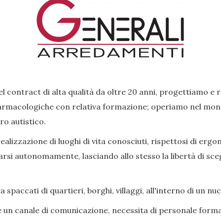
l contract di alta qualità da oltre 20 anni, progettiamo e 
rmacologiche con relativa formazione; operiamo nel mondo 
ro autistico.
lizzazione di luoghi di vita conosciuti, rispettosi di ergon
si autonomamente, lasciando allo stesso la libertà di scegl
paccati di quartieri, borghi, villaggi, all'interno di un nu
e un canale di comunicazione, necessita di personale forma