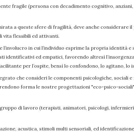
nte fragile (persona con decadimento cognitivo, anziani, di
ata a queste sfere di fragilità, deve anche considerare il
ita flessibili ed attivanti.
l’involucro in cui l’individuo esprime la propria identità e s
ati identificativi ed empatici, favorendo altresì l´insorge
cilitante per l’ospite, bensì lo confondono, lo agitano, lo i
grato che consideri le componenti psicologiche, sociali e rel
prendono forma le nostre progettazioni "eco-psico-sociali",
gruppo di lavoro (terapisti, animatori, psicologi, infermieri,
zione, acustica, stimoli multi sensoriali, ed identificazione