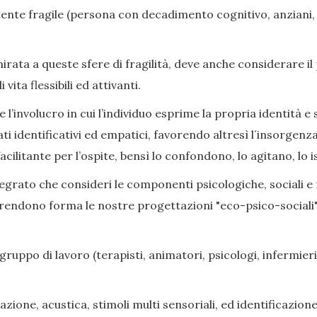
nte fragile (persona con decadimento cognitivo, anziani, di
ata a queste sfere di fragilità, deve anche considerare il
ita flessibili ed attivanti.
l’involucro in cui l’individuo esprime la propria identità e s
ati identificativi ed empatici, favorendo altresì l´insorge
cilitante per l’ospite, bensì lo confondono, lo agitano, lo i
grato che consideri le componenti psicologiche, sociali e rel
prendono forma le nostre progettazioni "eco-psico-sociali",
gruppo di lavoro (terapisti, animatori, psicologi, infermieri,
zione, acustica, stimoli multi sensoriali, ed identificazione