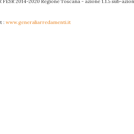
R FESR 2014-2020 Regione Toscana - azione 1.1.5 sub-azione
t :
www.generaliarredamenti.it