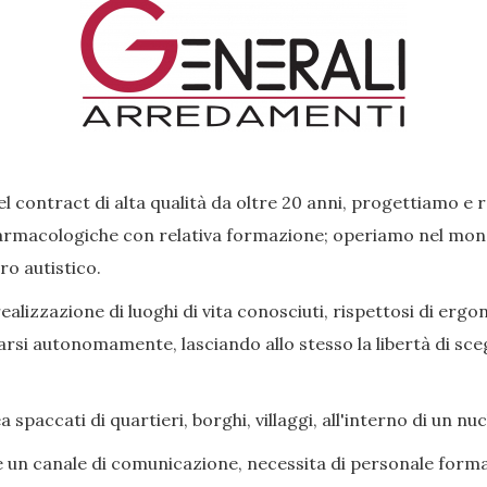
l contract di alta qualità da oltre 20 anni, progettiamo e 
rmacologiche con relativa formazione; operiamo nel mondo 
ro autistico.
lizzazione di luoghi di vita conosciuti, rispettosi di ergon
si autonomamente, lasciando allo stesso la libertà di scegl
paccati di quartieri, borghi, villaggi, all'interno di un nu
e un canale di comunicazione, necessita di personale forma