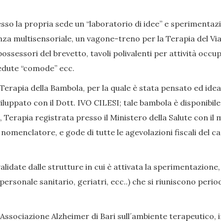
so la propria sede un “laboratorio di idee” e sperimentazion
nza multisensoriale, un vagone-treno per la Terapia del Viag
ssessori del brevetto, tavoli polivalenti per attività occup
, sedute “comode” ecc.
Terapia della Bambola, per la quale è stata pensato ed ide
iluppato con il Dott. IVO CILESI; tale bambola è disponibile
Terapia registrata presso il Ministero della Salute con il 
enclatore, e gode di tutte le agevolazioni fiscali del caso
date dalle strutture in cui è attivata la sperimentazione,
i, personale sanitario, geriatri, ecc..) che si riuniscono p
Associazione Alzheimer di Bari sull´ambiente terapeutico, in