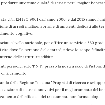
ò produrre un'ottima qualità di servizi per il miglior beness
ata UNI EN ISO 9001 dall´anno 2000, e dal 2015 siamo l´uni
ione di arredi multisensoriali e di ambienti dedicati alle 
adimento cognitivo.
iuti a livello nazionale, per offrire un servizio a 360 gradi
i vita dove "la persona è al centro", e dove lo scopo è final
nterno delle strutture adibite.
ti periodici sulle T.N.F., presso la nostra sede di Pistoia, 
 di riferimento.
Bando della Regione Toscana "Progetti di ricerca e sviluppo
izzazione di sistemi innovativi per il miglioramento del bene
alzamento dell'efficacia dei trattamenti non farmacologi.