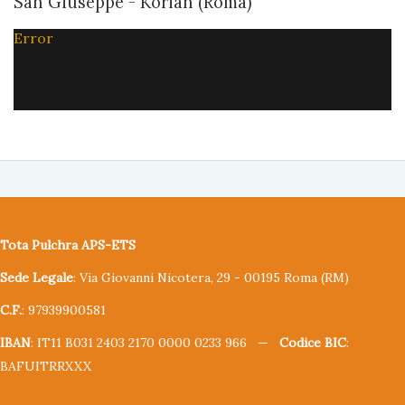
San Giuseppe - Korian (Roma)
Error
Tota Pulchra APS-ETS
Sede Legale
: Via Giovanni Nicotera, 29 - 00195 Roma (RM)
C.F.
: 97939900581
IBAN
: IT11 B031 2403 2170 0000 0233 966 —
Codice BIC
:
BAFUITRRXXX