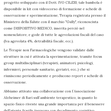
progetto sviluppato con il Dott. IVO CILESI; tale bambola è
disponibile in kit con videocorso di formazione e schede di
osservazione e sperimentazione, Terapia registrata presso il
Ministero della Salute con il marchio "Gully", riconosciuta
come DISPOSITIVO MEDICO, inserita perciò nel
nomenclatore, e gode di tutte le agevolazioni fiscali del caso
(Iva agevolata 4%, detraibilità fiscale, ecc.).
Le Terapie non Farmacologiche vengono validate dalle
strutture in cui è attivata la sperimentazione, tramite focus
group multidisciplinari (terapisti, animatori, psicologi,
infermieri, personale sanitario, geriatri, ecc..) che si
riuniscono periodicamente e producono report e schede di
osservazione.
Abbiamo attivato una collaborazione con l´Associazione
Alzheimer di Bari sull´ambiente terapeutico, in quanto lo
spazio fisico riveste una grande importanza per il benessere
dell’utente fragile (persona con decadimento cognitivo,