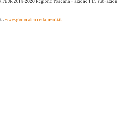
R FESR 2014-2020 Regione Toscana - azione 1.1.5 sub-azione
t :
www.generaliarredamenti.it