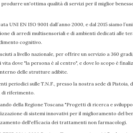
ò produrre un'ottima qualità di servizi per il miglior beness
ata UNI EN ISO 9001 dall´anno 2000, e dal 2015 siamo l´uni
ione di arredi multisensoriali e di ambienti dedicati alle 
adimento cognitivo.
iuti a livello nazionale, per offrire un servizio a 360 gradi
i vita dove "la persona è al centro", e dove lo scopo è final
nterno delle strutture adibite.
ti periodici sulle T.N.F., presso la nostra sede di Pistoia, 
 di riferimento.
Bando della Regione Toscana "Progetti di ricerca e sviluppo
izzazione di sistemi innovativi per il miglioramento del bene
alzamento dell'efficacia dei trattamenti non farmacologi.