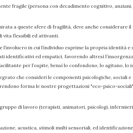
nte fragile (persona con decadimento cognitivo, anziani, di
ata a queste sfere di fragilità, deve anche considerare il
ita flessibili ed attivanti.
l’involucro in cui l’individuo esprime la propria identità e s
ati identificativi ed empatici, favorendo altresì l´insorge
cilitante per l’ospite, bensì lo confondono, lo agitano, lo i
grato che consideri le componenti psicologiche, sociali e rel
prendono forma le nostre progettazioni "eco-psico-sociali",
gruppo di lavoro (terapisti, animatori, psicologi, infermieri,
zione, acustica, stimoli multi sensoriali, ed identificazione