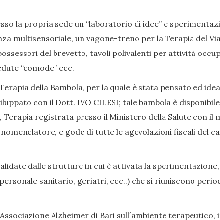
so la propria sede un “laboratorio di idee” e sperimentazion
nza multisensoriale, un vagone-treno per la Terapia del Viag
ssessori del brevetto, tavoli polivalenti per attività occup
, sedute “comode” ecc.
Terapia della Bambola, per la quale è stata pensato ed ide
iluppato con il Dott. IVO CILESI; tale bambola è disponibile
Terapia registrata presso il Ministero della Salute con il 
enclatore, e gode di tutte le agevolazioni fiscali del caso
date dalle strutture in cui è attivata la sperimentazione,
i, personale sanitario, geriatri, ecc..) che si riuniscono p
Associazione Alzheimer di Bari sull´ambiente terapeutico, in