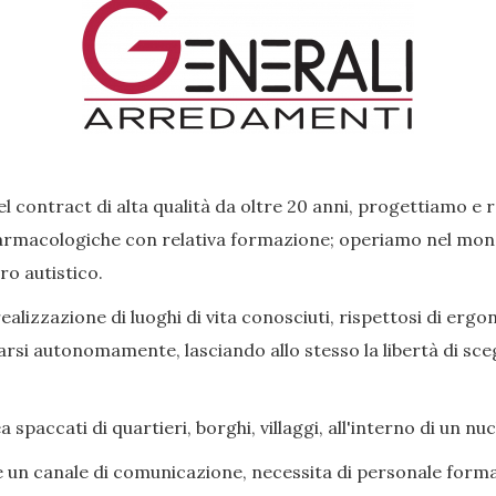
l contract di alta qualità da oltre 20 anni, progettiamo e 
rmacologiche con relativa formazione; operiamo nel mondo 
ro autistico.
lizzazione di luoghi di vita conosciuti, rispettosi di ergon
si autonomamente, lasciando allo stesso la libertà di scegl
paccati di quartieri, borghi, villaggi, all'interno di un nu
e un canale di comunicazione, necessita di personale forma