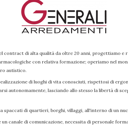
l contract di alta qualità da oltre 20 anni, progettiamo e 
rmacologiche con relativa formazione; operiamo nel mondo 
ro autistico.
lizzazione di luoghi di vita conosciuti, rispettosi di ergon
si autonomamente, lasciando allo stesso la libertà di scegl
paccati di quartieri, borghi, villaggi, all'interno di un nu
e un canale di comunicazione, necessita di personale forma