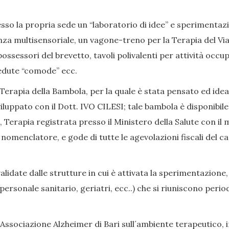
so la propria sede un “laboratorio di idee” e sperimentazion
nza multisensoriale, un vagone-treno per la Terapia del Viag
ssessori del brevetto, tavoli polivalenti per attività occup
, sedute “comode” ecc.
Terapia della Bambola, per la quale è stata pensato ed ide
iluppato con il Dott. IVO CILESI; tale bambola è disponibile
Terapia registrata presso il Ministero della Salute con il 
enclatore, e gode di tutte le agevolazioni fiscali del caso
date dalle strutture in cui è attivata la sperimentazione,
i, personale sanitario, geriatri, ecc..) che si riuniscono p
Associazione Alzheimer di Bari sull´ambiente terapeutico, in