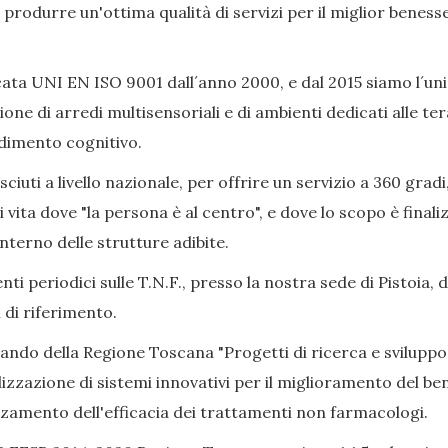
ò produrre un'ottima qualità di servizi per il miglior beness
ata UNI EN ISO 9001 dall´anno 2000, e dal 2015 siamo l´uni
ione di arredi multisensoriali e di ambienti dedicati alle 
adimento cognitivo.
iuti a livello nazionale, per offrire un servizio a 360 gradi
i vita dove "la persona è al centro", e dove lo scopo è final
nterno delle strutture adibite.
ti periodici sulle T.N.F., presso la nostra sede di Pistoia, 
 di riferimento.
Bando della Regione Toscana "Progetti di ricerca e sviluppo
izzazione di sistemi innovativi per il miglioramento del bene
alzamento dell'efficacia dei trattamenti non farmacologi.