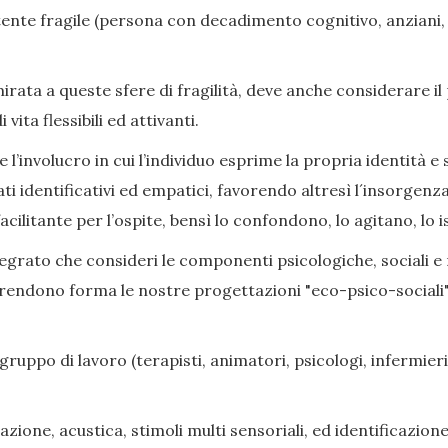
nte fragile (persona con decadimento cognitivo, anziani, di
ata a queste sfere di fragilità, deve anche considerare il
ita flessibili ed attivanti.
l’involucro in cui l’individuo esprime la propria identità e s
ati identificativi ed empatici, favorendo altresì l´insorge
cilitante per l’ospite, bensì lo confondono, lo agitano, lo i
grato che consideri le componenti psicologiche, sociali e rel
prendono forma le nostre progettazioni "eco-psico-sociali",
gruppo di lavoro (terapisti, animatori, psicologi, infermieri,
zione, acustica, stimoli multi sensoriali, ed identificazione