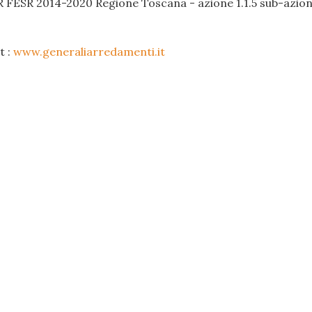
R FESR 2014-2020 Regione Toscana - azione 1.1.5 sub-azione
t :
www.generaliarredamenti.it