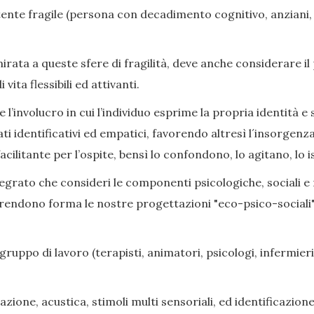
nte fragile (persona con decadimento cognitivo, anziani, di
ata a queste sfere di fragilità, deve anche considerare il
ita flessibili ed attivanti.
l’involucro in cui l’individuo esprime la propria identità e s
ati identificativi ed empatici, favorendo altresì l´insorge
cilitante per l’ospite, bensì lo confondono, lo agitano, lo i
grato che consideri le componenti psicologiche, sociali e rel
prendono forma le nostre progettazioni "eco-psico-sociali",
gruppo di lavoro (terapisti, animatori, psicologi, infermieri,
zione, acustica, stimoli multi sensoriali, ed identificazione