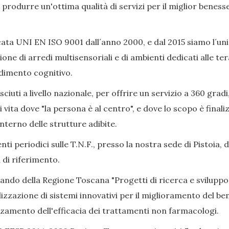
ò produrre un'ottima qualità di servizi per il miglior beness
ata UNI EN ISO 9001 dall´anno 2000, e dal 2015 siamo l´uni
ione di arredi multisensoriali e di ambienti dedicati alle 
adimento cognitivo.
iuti a livello nazionale, per offrire un servizio a 360 gradi
i vita dove "la persona è al centro", e dove lo scopo è final
nterno delle strutture adibite.
ti periodici sulle T.N.F., presso la nostra sede di Pistoia, 
 di riferimento.
Bando della Regione Toscana "Progetti di ricerca e sviluppo
izzazione di sistemi innovativi per il miglioramento del bene
alzamento dell'efficacia dei trattamenti non farmacologi.