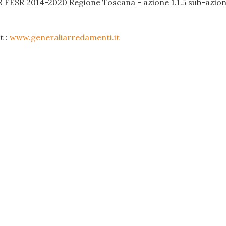
R FESR 2014-2020 Regione Toscana - azione 1.1.5 sub-azione
t :
www.generaliarredamenti.it