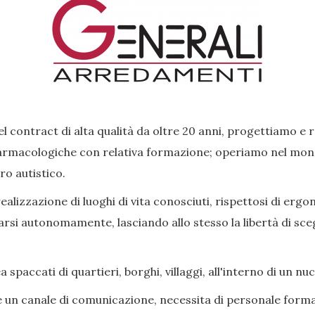
l contract di alta qualità da oltre 20 anni, progettiamo e 
rmacologiche con relativa formazione; operiamo nel mondo 
ro autistico.
lizzazione di luoghi di vita conosciuti, rispettosi di ergon
si autonomamente, lasciando allo stesso la libertà di scegl
paccati di quartieri, borghi, villaggi, all'interno di un nu
e un canale di comunicazione, necessita di personale forma