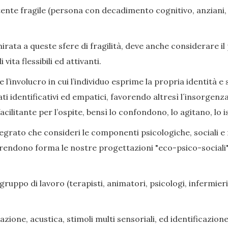
nte fragile (persona con decadimento cognitivo, anziani, di
ata a queste sfere di fragilità, deve anche considerare il
ita flessibili ed attivanti.
l’involucro in cui l’individuo esprime la propria identità e s
ati identificativi ed empatici, favorendo altresì l´insorge
cilitante per l’ospite, bensì lo confondono, lo agitano, lo i
grato che consideri le componenti psicologiche, sociali e rel
prendono forma le nostre progettazioni "eco-psico-sociali",
gruppo di lavoro (terapisti, animatori, psicologi, infermieri,
zione, acustica, stimoli multi sensoriali, ed identificazione