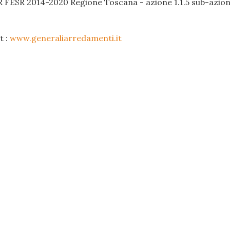
R FESR 2014-2020 Regione Toscana - azione 1.1.5 sub-azione
t :
www.generaliarredamenti.it