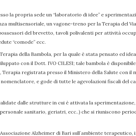
so la propria sede un “laboratorio di idee” e sperimentazion
nza multisensoriale, un vagone-treno per la Terapia del Viag
ssessori del brevetto, tavoli polivalenti per attività occup
, sedute “comode” ecc.
Terapia della Bambola, per la quale è stata pensato ed ide
iluppato con il Dott. IVO CILESI; tale bambola è disponibile
Terapia registrata presso il Ministero della Salute con il 
enclatore, e gode di tutte le agevolazioni fiscali del caso
date dalle strutture in cui è attivata la sperimentazione,
i, personale sanitario, geriatri, ecc..) che si riuniscono p
Associazione Alzheimer di Bari sull´ambiente terapeutico, in