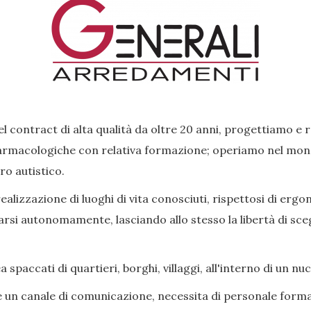
l contract di alta qualità da oltre 20 anni, progettiamo e 
rmacologiche con relativa formazione; operiamo nel mondo 
ro autistico.
lizzazione di luoghi di vita conosciuti, rispettosi di ergon
si autonomamente, lasciando allo stesso la libertà di scegl
paccati di quartieri, borghi, villaggi, all'interno di un nu
e un canale di comunicazione, necessita di personale forma