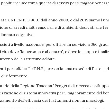
ò produrre un'ottima qualità di servizi per il miglior beness
ata UNI EN ISO 9001 dall´anno 2000, e dal 2015 siamo l´uni
ione di arredi multisensoriali e di ambienti dedicati alle 
adimento cognitivo.
iuti a livello nazionale, per offrire un servizio a 360 gradi
i vita dove "la persona è al centro", e dove lo scopo è final
nterno delle strutture adibite.
ti periodici sulle T.N.F., presso la nostra sede di Pistoia, 
 di riferimento.
Bando della Regione Toscana "Progetti di ricerca e sviluppo
izzazione di sistemi innovativi per il miglioramento del bene
alzamento dell'efficacia dei trattamenti non farmacologi.