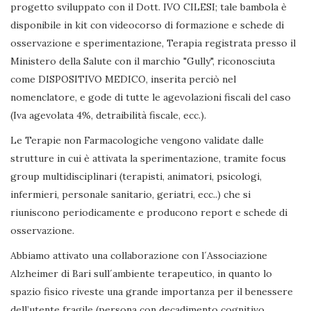
progetto sviluppato con il Dott. IVO CILESI; tale bambola è
disponibile in kit con videocorso di formazione e schede di
osservazione e sperimentazione, Terapia registrata presso il
Ministero della Salute con il marchio "Gully", riconosciuta
come DISPOSITIVO MEDICO, inserita perciò nel
nomenclatore, e gode di tutte le agevolazioni fiscali del caso
(Iva agevolata 4%, detraibilità fiscale, ecc.).
Le Terapie non Farmacologiche vengono validate dalle
strutture in cui è attivata la sperimentazione, tramite focus
group multidisciplinari (terapisti, animatori, psicologi,
infermieri, personale sanitario, geriatri, ecc..) che si
riuniscono periodicamente e producono report e schede di
osservazione.
Abbiamo attivato una collaborazione con l´Associazione
Alzheimer di Bari sull´ambiente terapeutico, in quanto lo
spazio fisico riveste una grande importanza per il benessere
dell’utente fragile (persona con decadimento cognitivo,