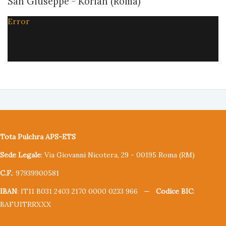
San Giuseppe - Korian (Roma)
Error
Tota Pulchra APS-ETS
Sede Legale
: Via Giovanni Nicotera, 29 - 00195 Roma (RM)
C.F.
: 97939900581
IBAN
: IT11 B031 2403 2170 0000 0233 966 —
Codice BIC
:
BAFUITRRXXX