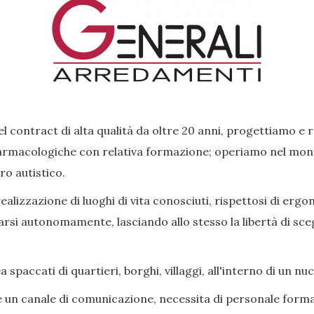
l contract di alta qualità da oltre 20 anni, progettiamo e 
rmacologiche con relativa formazione; operiamo nel mondo 
ro autistico.
lizzazione di luoghi di vita conosciuti, rispettosi di ergon
si autonomamente, lasciando allo stesso la libertà di scegl
paccati di quartieri, borghi, villaggi, all'interno di un nu
e un canale di comunicazione, necessita di personale forma