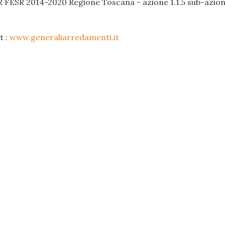
R FESR 2014-2020 Regione Toscana - azione 1.1.5 sub-azione
t :
www.generaliarredamenti.it