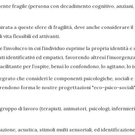
nte fragile (persona con decadimento cognitivo, anziani, di
ata a queste sfere di fragilità, deve anche considerare il
ita flessibili ed attivanti.
l’involucro in cui l’individuo esprime la propria identità e s
ati identificativi ed empatici, favorendo altresì l´insorge
cilitante per l’ospite, bensì lo confondono, lo agitano, lo i
grato che consideri le componenti psicologiche, sociali e rel
prendono forma le nostre progettazioni "eco-psico-sociali",
gruppo di lavoro (terapisti, animatori, psicologi, infermieri,
zione, acustica, stimoli multi sensoriali, ed identificazione