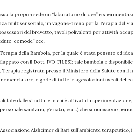
so la propria sede un “laboratorio di idee” e sperimentazion
nza multisensoriale, un vagone-treno per la Terapia del Viag
ssessori del brevetto, tavoli polivalenti per attività occup
, sedute “comode” ecc.
Terapia della Bambola, per la quale è stata pensato ed ide
iluppato con il Dott. IVO CILESI; tale bambola è disponibile
Terapia registrata presso il Ministero della Salute con il 
enclatore, e gode di tutte le agevolazioni fiscali del caso
date dalle strutture in cui è attivata la sperimentazione,
i, personale sanitario, geriatri, ecc..) che si riuniscono p
Associazione Alzheimer di Bari sull´ambiente terapeutico, in