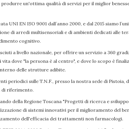
ò produrre un'ottima qualità di servizi per il miglior beness
ata UNI EN ISO 9001 dall´anno 2000, e dal 2015 siamo l´uni
ione di arredi multisensoriali e di ambienti dedicati alle 
adimento cognitivo.
iuti a livello nazionale, per offrire un servizio a 360 gradi
i vita dove "la persona è al centro", e dove lo scopo è final
nterno delle strutture adibite.
ti periodici sulle T.N.F., presso la nostra sede di Pistoia, 
 di riferimento.
Bando della Regione Toscana "Progetti di ricerca e sviluppo
izzazione di sistemi innovativi per il miglioramento del bene
alzamento dell'efficacia dei trattamenti non farmacologi.