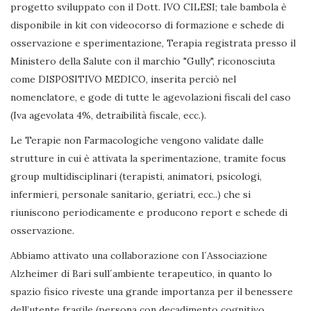
progetto sviluppato con il Dott. IVO CILESI; tale bambola è
disponibile in kit con videocorso di formazione e schede di
osservazione e sperimentazione, Terapia registrata presso il
Ministero della Salute con il marchio "Gully", riconosciuta
come DISPOSITIVO MEDICO, inserita perciò nel
nomenclatore, e gode di tutte le agevolazioni fiscali del caso
(Iva agevolata 4%, detraibilità fiscale, ecc.).
Le Terapie non Farmacologiche vengono validate dalle
strutture in cui è attivata la sperimentazione, tramite focus
group multidisciplinari (terapisti, animatori, psicologi,
infermieri, personale sanitario, geriatri, ecc..) che si
riuniscono periodicamente e producono report e schede di
osservazione.
Abbiamo attivato una collaborazione con l´Associazione
Alzheimer di Bari sull´ambiente terapeutico, in quanto lo
spazio fisico riveste una grande importanza per il benessere
dell’utente fragile (persona con decadimento cognitivo,