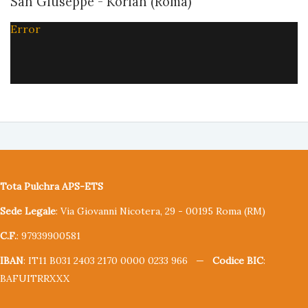
San Giuseppe - Korian (Roma)
Error
Tota Pulchra APS-ETS
Sede Legale
: Via Giovanni Nicotera, 29 - 00195 Roma (RM)
C.F.
: 97939900581
IBAN
: IT11 B031 2403 2170 0000 0233 966 —
Codice BIC
:
BAFUITRRXXX