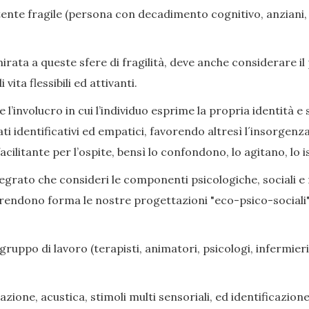
nte fragile (persona con decadimento cognitivo, anziani, di
ata a queste sfere di fragilità, deve anche considerare il
ita flessibili ed attivanti.
l’involucro in cui l’individuo esprime la propria identità e s
ati identificativi ed empatici, favorendo altresì l´insorge
cilitante per l’ospite, bensì lo confondono, lo agitano, lo i
grato che consideri le componenti psicologiche, sociali e rel
prendono forma le nostre progettazioni "eco-psico-sociali",
gruppo di lavoro (terapisti, animatori, psicologi, infermieri,
zione, acustica, stimoli multi sensoriali, ed identificazione