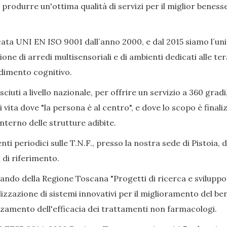
ò produrre un'ottima qualità di servizi per il miglior beness
ata UNI EN ISO 9001 dall´anno 2000, e dal 2015 siamo l´uni
ione di arredi multisensoriali e di ambienti dedicati alle 
adimento cognitivo.
iuti a livello nazionale, per offrire un servizio a 360 gradi
i vita dove "la persona è al centro", e dove lo scopo è final
nterno delle strutture adibite.
ti periodici sulle T.N.F., presso la nostra sede di Pistoia, 
 di riferimento.
Bando della Regione Toscana "Progetti di ricerca e sviluppo
izzazione di sistemi innovativi per il miglioramento del bene
alzamento dell'efficacia dei trattamenti non farmacologi.