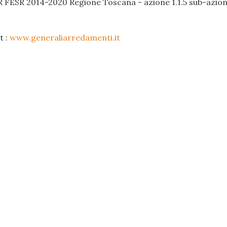
R FESR 2014-2020 Regione Toscana - azione 1.1.5 sub-azione
t :
www.generaliarredamenti.it