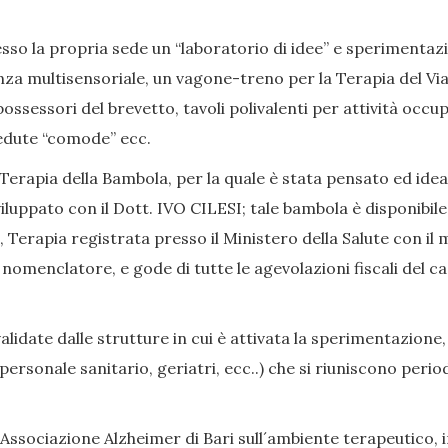
so la propria sede un “laboratorio di idee” e sperimentazion
nza multisensoriale, un vagone-treno per la Terapia del Viag
ssessori del brevetto, tavoli polivalenti per attività occup
, sedute “comode” ecc.
Terapia della Bambola, per la quale è stata pensato ed ide
iluppato con il Dott. IVO CILESI; tale bambola è disponibile
Terapia registrata presso il Ministero della Salute con il 
enclatore, e gode di tutte le agevolazioni fiscali del caso
date dalle strutture in cui è attivata la sperimentazione,
i, personale sanitario, geriatri, ecc..) che si riuniscono p
Associazione Alzheimer di Bari sull´ambiente terapeutico, in