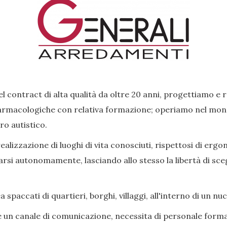
l contract di alta qualità da oltre 20 anni, progettiamo e 
rmacologiche con relativa formazione; operiamo nel mondo 
ro autistico.
lizzazione di luoghi di vita conosciuti, rispettosi di ergon
si autonomamente, lasciando allo stesso la libertà di scegl
paccati di quartieri, borghi, villaggi, all'interno di un nu
e un canale di comunicazione, necessita di personale forma