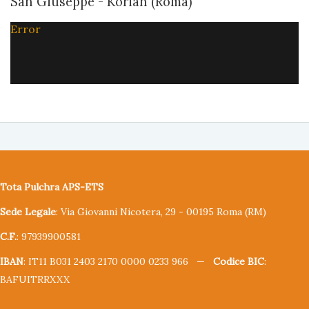
San Giuseppe - Korian (Roma)
Error
Tota Pulchra APS-ETS
Sede Legale
: Via Giovanni Nicotera, 29 - 00195 Roma (RM)
C.F.
: 97939900581
IBAN
: IT11 B031 2403 2170 0000 0233 966 —
Codice BIC
:
BAFUITRRXXX