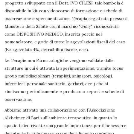
progetto sviluppato con il Dott. IVO CILESI; tale bambola è
disponibile in kit con videocorso di formazione e schede di
osservazione e sperimentazione, Terapia registrata presso il
Ministero della Salute con il marchio "Gully", riconosciuta
come DISPOSITIVO MEDICO, inserita perciò nel
nomenclatore, e gode di tutte le agevolazioni fiscali del caso
(Iva agevolata 4%, detraibilità fiscale, ecc.).
Le Terapie non Farmacologiche vengono validate dalle
strutture in cui è attivata la sperimentazione, tramite focus
group multidisciplinari (terapisti, animatori, psicologi,
infermieri, personale sanitario, geriatri, ecc..) che si
riuniscono periodicamente e producono report e schede di
osservazione.
Abbiamo attivato una collaborazione con l´Associazione
Alzheimer di Bari sull´ambiente terapeutico, in quanto lo
spazio fisico riveste una grande importanza per il benessere
dell’utente fragile (persona con decadimento cognitivo,