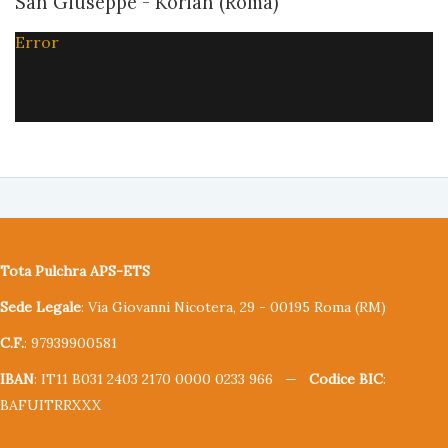
San Giuseppe - Korian (Roma)
Error
Tota Pulchra APS-ETS
Sede Legale
: Via Giovanni Nicotera, 29 - 00195 Roma (RM)
C.F.
: 97939900581
IBAN
: IT11 B031 2403 2170 0000 0233 966 —
Codice BIC
:
BAFUITRRXXX