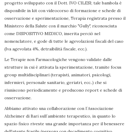
progetto sviluppato con il Dott. IVO CILESI; tale bambola è
disponibile in kit con videocorso di formazione e schede di
osservazione e sperimentazione, Terapia registrata presso il
Ministero della Salute con il marchio "Gully", riconosciuta
come DISPOSITIVO MEDICO, inserita perciò nel
nomenclatore, e gode di tutte le agevolazioni fiscali del caso
(Iva agevolata 4%, detraibilità fiscale, ecc.).
Le Terapie non Farmacologiche vengono validate dalle
strutture in cui è attivata la sperimentazione, tramite focus
group multidisciplinari (terapisti, animatori, psicologi,
infermieri, personale sanitario, geriatri, ecc..) che si
riuniscono periodicamente e producono report e schede di
osservazione.
Abbiamo attivato una collaborazione con l´Associazione
Alzheimer di Bari sull´ambiente terapeutico, in quanto lo
spazio fisico riveste una grande importanza per il benessere
dell’utente fragile (persona con decadimento cognitivo,