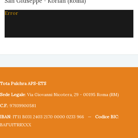
San Giuseppe - Korian (Roma)
Error
Tota Pulchra APS-ETS
Sede Legale
: Via Giovanni Nicotera, 29 - 00195 Roma (RM)
C.F.
: 97939900581
IBAN
: IT11 B031 2403 2170 0000 0233 966 —
Codice BIC
:
BAFUITRRXXX