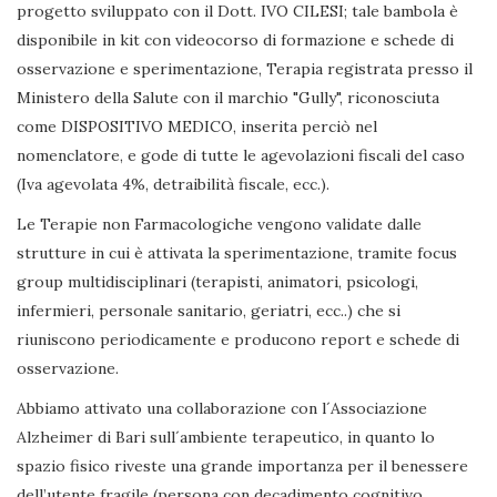
progetto sviluppato con il Dott. IVO CILESI; tale bambola è
disponibile in kit con videocorso di formazione e schede di
osservazione e sperimentazione, Terapia registrata presso il
Ministero della Salute con il marchio "Gully", riconosciuta
come DISPOSITIVO MEDICO, inserita perciò nel
nomenclatore, e gode di tutte le agevolazioni fiscali del caso
(Iva agevolata 4%, detraibilità fiscale, ecc.).
Le Terapie non Farmacologiche vengono validate dalle
strutture in cui è attivata la sperimentazione, tramite focus
group multidisciplinari (terapisti, animatori, psicologi,
infermieri, personale sanitario, geriatri, ecc..) che si
riuniscono periodicamente e producono report e schede di
osservazione.
Abbiamo attivato una collaborazione con l´Associazione
Alzheimer di Bari sull´ambiente terapeutico, in quanto lo
spazio fisico riveste una grande importanza per il benessere
dell’utente fragile (persona con decadimento cognitivo,