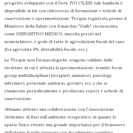
progetto sviluppato con il Dott. IVO CILESI; tale bambola è
disponibile in kit con videocorso di formazione e schede di
osservazione e sperimentazione, Terapia registrata presso il
Ministero della Salute con il marchio "Gully", riconosciuta
come DISPOSITIVO MEDICO, inserita perciò nel
nomenclatore, e gode di tutte le agevolazioni fiscali del caso
(Iva agevolata 4%, detraibilità fiscale, ecc.).
Le Terapie non Farmacologiche vengono validate dalle
strutture in cui è attivata la sperimentazione, tramite focus
group multidisciplinari (terapisti, animatori, psicologi,
infermieri, personale sanitario, geriatri, ecc..) che si
riuniscono periodicamente e producono report e schede di
osservazione.
Abbiamo attivato una collaborazione con l´Associazione
Alzheimer di Bari sull´ambiente terapeutico, in quanto lo
spazio fisico riveste una grande importanza per il benessere
dell’utente fragile (persona con decadimento cognitivo,