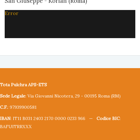
San Giuseppe - Korian (Roma)
Error
Tota Pulchra APS-ETS
Sede Legale
: Via Giovanni Nicotera, 29 - 00195 Roma (RM)
C.F.
: 97939900581
IBAN
: IT11 B031 2403 2170 0000 0233 966 —
Codice BIC
:
BAFUITRRXXX