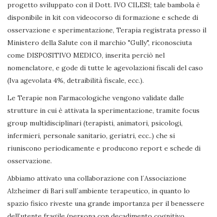
progetto sviluppato con il Dott. IVO CILESI; tale bambola è
disponibile in kit con videocorso di formazione e schede di
osservazione e sperimentazione, Terapia registrata presso il
Ministero della Salute con il marchio "Gully", riconosciuta
come DISPOSITIVO MEDICO, inserita perciò nel
nomenclatore, e gode di tutte le agevolazioni fiscali del caso
(Iva agevolata 4%, detraibilità fiscale, ecc.).
Le Terapie non Farmacologiche vengono validate dalle
strutture in cui è attivata la sperimentazione, tramite focus
group multidisciplinari (terapisti, animatori, psicologi,
infermieri, personale sanitario, geriatri, ecc..) che si
riuniscono periodicamente e producono report e schede di
osservazione.
Abbiamo attivato una collaborazione con l´Associazione
Alzheimer di Bari sull´ambiente terapeutico, in quanto lo
spazio fisico riveste una grande importanza per il benessere
dell’utente fragile (persona con decadimento cognitivo,