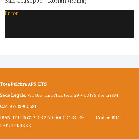
San Giuseppe - Korian (Roma)
Error
Tota Pulchra APS-ETS
Sede Legale
: Via Giovanni Nicotera, 29 - 00195 Roma (RM)
C.F.
: 97939900581
IBAN
: IT11 B031 2403 2170 0000 0233 966 —
Codice BIC
:
BAFUITRRXXX