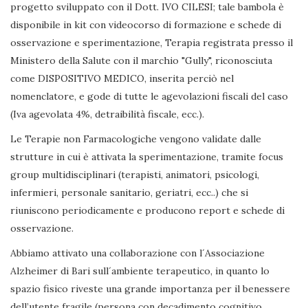
progetto sviluppato con il Dott. IVO CILESI; tale bambola è
disponibile in kit con videocorso di formazione e schede di
osservazione e sperimentazione, Terapia registrata presso il
Ministero della Salute con il marchio "Gully", riconosciuta
come DISPOSITIVO MEDICO, inserita perciò nel
nomenclatore, e gode di tutte le agevolazioni fiscali del caso
(Iva agevolata 4%, detraibilità fiscale, ecc.).
Le Terapie non Farmacologiche vengono validate dalle
strutture in cui è attivata la sperimentazione, tramite focus
group multidisciplinari (terapisti, animatori, psicologi,
infermieri, personale sanitario, geriatri, ecc..) che si
riuniscono periodicamente e producono report e schede di
osservazione.
Abbiamo attivato una collaborazione con l´Associazione
Alzheimer di Bari sull´ambiente terapeutico, in quanto lo
spazio fisico riveste una grande importanza per il benessere
dell’utente fragile (persona con decadimento cognitivo,