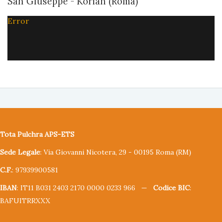
San Giuseppe - Korian (Roma)
Error
Tota Pulchra APS-ETS
Sede Legale
: Via Giovanni Nicotera, 29 - 00195 Roma (RM)
C.F.
: 97939900581
IBAN
: IT11 B031 2403 2170 0000 0233 966 —
Codice BIC
:
BAFUITRRXXX