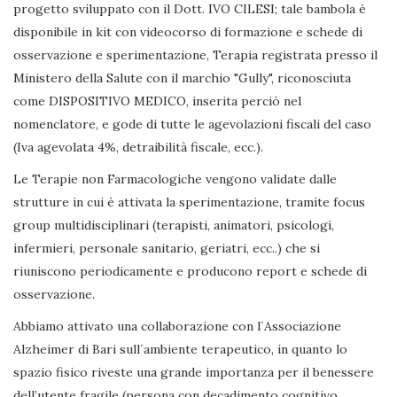
progetto sviluppato con il Dott. IVO CILESI; tale bambola è
disponibile in kit con videocorso di formazione e schede di
osservazione e sperimentazione, Terapia registrata presso il
Ministero della Salute con il marchio "Gully", riconosciuta
come DISPOSITIVO MEDICO, inserita perciò nel
nomenclatore, e gode di tutte le agevolazioni fiscali del caso
(Iva agevolata 4%, detraibilità fiscale, ecc.).
Le Terapie non Farmacologiche vengono validate dalle
strutture in cui è attivata la sperimentazione, tramite focus
group multidisciplinari (terapisti, animatori, psicologi,
infermieri, personale sanitario, geriatri, ecc..) che si
riuniscono periodicamente e producono report e schede di
osservazione.
Abbiamo attivato una collaborazione con l´Associazione
Alzheimer di Bari sull´ambiente terapeutico, in quanto lo
spazio fisico riveste una grande importanza per il benessere
dell’utente fragile (persona con decadimento cognitivo,