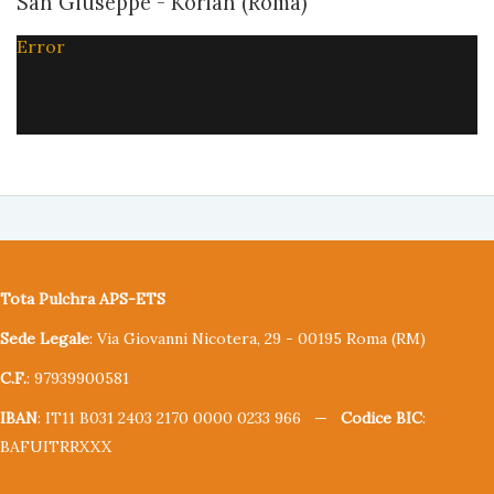
San Giuseppe - Korian (Roma)
Error
Tota Pulchra APS-ETS
Sede Legale
: Via Giovanni Nicotera, 29 - 00195 Roma (RM)
C.F.
: 97939900581
IBAN
: IT11 B031 2403 2170 0000 0233 966 —
Codice BIC
:
BAFUITRRXXX