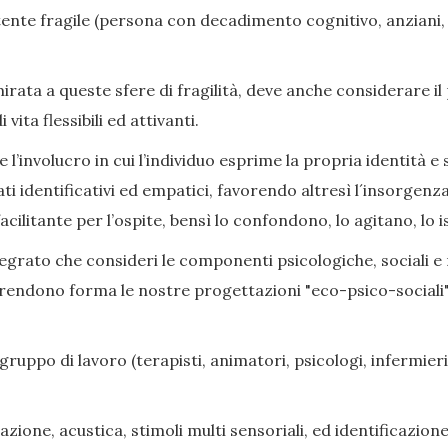
nte fragile (persona con decadimento cognitivo, anziani, di
ata a queste sfere di fragilità, deve anche considerare il
ita flessibili ed attivanti.
l’involucro in cui l’individuo esprime la propria identità e s
ati identificativi ed empatici, favorendo altresì l´insorge
cilitante per l’ospite, bensì lo confondono, lo agitano, lo i
grato che consideri le componenti psicologiche, sociali e rel
prendono forma le nostre progettazioni "eco-psico-sociali",
gruppo di lavoro (terapisti, animatori, psicologi, infermieri,
zione, acustica, stimoli multi sensoriali, ed identificazione