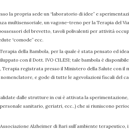
so la propria sede un “laboratorio di idee” e sperimentazion
nza multisensoriale, un vagone-treno per la Terapia del Viag
ssessori del brevetto, tavoli polivalenti per attività occup
, sedute “comode” ecc.
Terapia della Bambola, per la quale è stata pensato ed ide
iluppato con il Dott. IVO CILESI; tale bambola è disponibile
Terapia registrata presso il Ministero della Salute con il 
enclatore, e gode di tutte le agevolazioni fiscali del caso
date dalle strutture in cui è attivata la sperimentazione,
i, personale sanitario, geriatri, ecc..) che si riuniscono p
Associazione Alzheimer di Bari sull´ambiente terapeutico, in