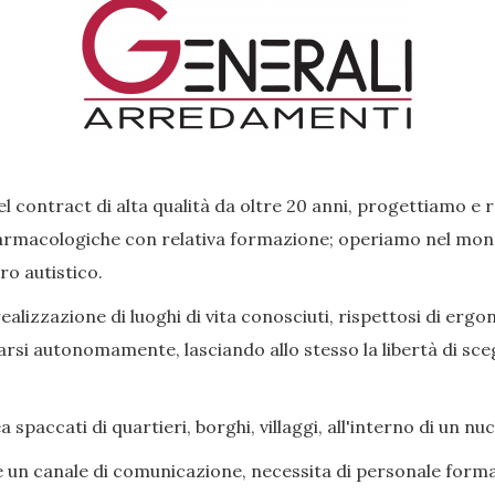
l contract di alta qualità da oltre 20 anni, progettiamo e 
rmacologiche con relativa formazione; operiamo nel mondo 
ro autistico.
lizzazione di luoghi di vita conosciuti, rispettosi di ergon
si autonomamente, lasciando allo stesso la libertà di scegl
paccati di quartieri, borghi, villaggi, all'interno di un nu
e un canale di comunicazione, necessita di personale forma