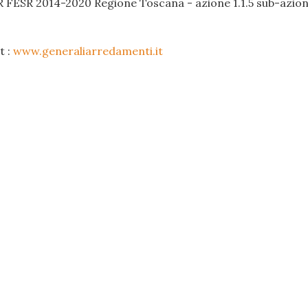
R FESR 2014-2020 Regione Toscana - azione 1.1.5 sub-azione
t :
www.generaliarredamenti.it