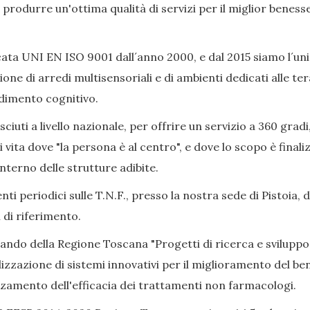
ò produrre un'ottima qualità di servizi per il miglior beness
ata UNI EN ISO 9001 dall´anno 2000, e dal 2015 siamo l´uni
ione di arredi multisensoriali e di ambienti dedicati alle 
adimento cognitivo.
iuti a livello nazionale, per offrire un servizio a 360 gradi
i vita dove "la persona è al centro", e dove lo scopo è final
nterno delle strutture adibite.
ti periodici sulle T.N.F., presso la nostra sede di Pistoia, 
 di riferimento.
Bando della Regione Toscana "Progetti di ricerca e sviluppo
izzazione di sistemi innovativi per il miglioramento del bene
alzamento dell'efficacia dei trattamenti non farmacologi.