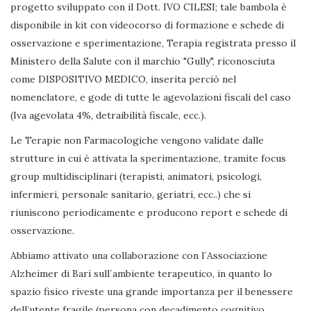
progetto sviluppato con il Dott. IVO CILESI; tale bambola è
disponibile in kit con videocorso di formazione e schede di
osservazione e sperimentazione, Terapia registrata presso il
Ministero della Salute con il marchio "Gully", riconosciuta
come DISPOSITIVO MEDICO, inserita perciò nel
nomenclatore, e gode di tutte le agevolazioni fiscali del caso
(Iva agevolata 4%, detraibilità fiscale, ecc.).
Le Terapie non Farmacologiche vengono validate dalle
strutture in cui è attivata la sperimentazione, tramite focus
group multidisciplinari (terapisti, animatori, psicologi,
infermieri, personale sanitario, geriatri, ecc..) che si
riuniscono periodicamente e producono report e schede di
osservazione.
Abbiamo attivato una collaborazione con l´Associazione
Alzheimer di Bari sull´ambiente terapeutico, in quanto lo
spazio fisico riveste una grande importanza per il benessere
dell’utente fragile (persona con decadimento cognitivo,