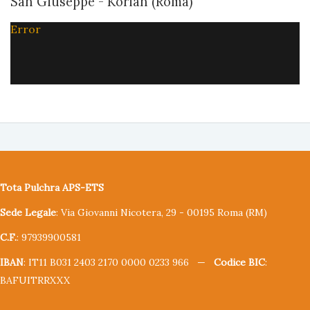
San Giuseppe - Korian (Roma)
Error
Tota Pulchra APS-ETS
Sede Legale
: Via Giovanni Nicotera, 29 - 00195 Roma (RM)
C.F.
: 97939900581
IBAN
: IT11 B031 2403 2170 0000 0233 966 —
Codice BIC
:
BAFUITRRXXX