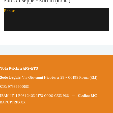
San Giuseppe - Korian (Roma)
Error
Tota Pulchra APS-ETS
Sede Legale
: Via Giovanni Nicotera, 29 - 00195 Roma (RM)
C.F.
: 97939900581
IBAN
: IT11 B031 2403 2170 0000 0233 966 —
Codice BIC
:
BAFUITRRXXX