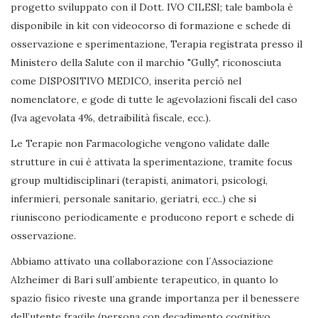
progetto sviluppato con il Dott. IVO CILESI; tale bambola è
disponibile in kit con videocorso di formazione e schede di
osservazione e sperimentazione, Terapia registrata presso il
Ministero della Salute con il marchio "Gully", riconosciuta
come DISPOSITIVO MEDICO, inserita perciò nel
nomenclatore, e gode di tutte le agevolazioni fiscali del caso
(Iva agevolata 4%, detraibilità fiscale, ecc.).
Le Terapie non Farmacologiche vengono validate dalle
strutture in cui è attivata la sperimentazione, tramite focus
group multidisciplinari (terapisti, animatori, psicologi,
infermieri, personale sanitario, geriatri, ecc..) che si
riuniscono periodicamente e producono report e schede di
osservazione.
Abbiamo attivato una collaborazione con l´Associazione
Alzheimer di Bari sull´ambiente terapeutico, in quanto lo
spazio fisico riveste una grande importanza per il benessere
dell’utente fragile (persona con decadimento cognitivo,