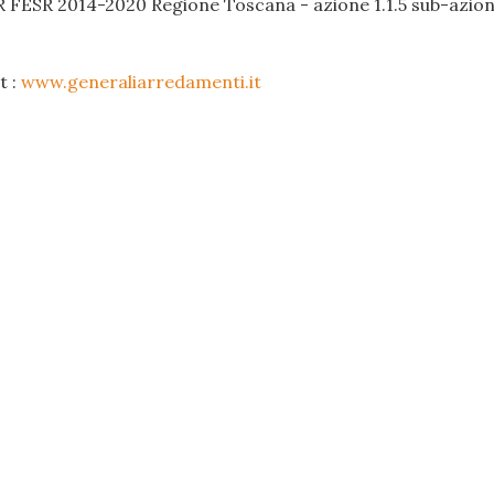
R FESR 2014-2020 Regione Toscana - azione 1.1.5 sub-azione
t :
www.generaliarredamenti.it