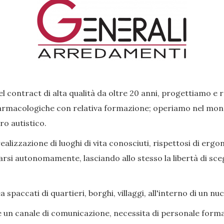
l contract di alta qualità da oltre 20 anni, progettiamo e 
rmacologiche con relativa formazione; operiamo nel mondo 
ro autistico.
lizzazione di luoghi di vita conosciuti, rispettosi di ergon
si autonomamente, lasciando allo stesso la libertà di scegl
paccati di quartieri, borghi, villaggi, all'interno di un nu
e un canale di comunicazione, necessita di personale forma