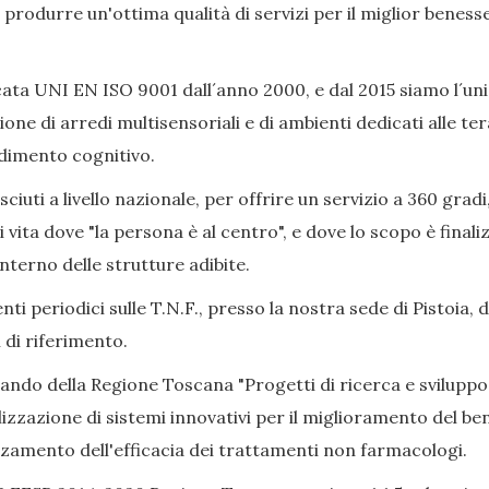
ò produrre un'ottima qualità di servizi per il miglior beness
ata UNI EN ISO 9001 dall´anno 2000, e dal 2015 siamo l´uni
ione di arredi multisensoriali e di ambienti dedicati alle 
adimento cognitivo.
iuti a livello nazionale, per offrire un servizio a 360 gradi
i vita dove "la persona è al centro", e dove lo scopo è final
nterno delle strutture adibite.
ti periodici sulle T.N.F., presso la nostra sede di Pistoia, 
 di riferimento.
Bando della Regione Toscana "Progetti di ricerca e sviluppo
izzazione di sistemi innovativi per il miglioramento del bene
alzamento dell'efficacia dei trattamenti non farmacologi.