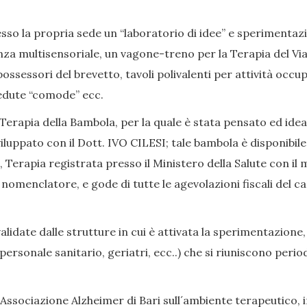
so la propria sede un “laboratorio di idee” e sperimentazion
nza multisensoriale, un vagone-treno per la Terapia del Viag
ssessori del brevetto, tavoli polivalenti per attività occup
, sedute “comode” ecc.
Terapia della Bambola, per la quale è stata pensato ed ide
iluppato con il Dott. IVO CILESI; tale bambola è disponibile
Terapia registrata presso il Ministero della Salute con il 
enclatore, e gode di tutte le agevolazioni fiscali del caso
date dalle strutture in cui è attivata la sperimentazione,
i, personale sanitario, geriatri, ecc..) che si riuniscono p
Associazione Alzheimer di Bari sull´ambiente terapeutico, in