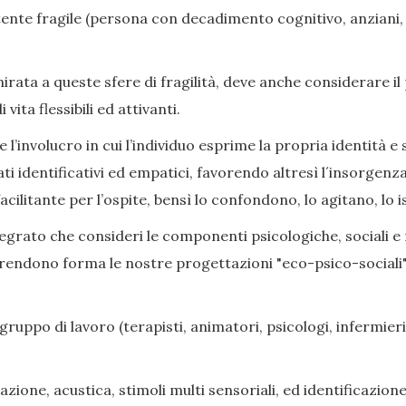
nte fragile (persona con decadimento cognitivo, anziani, di
ata a queste sfere di fragilità, deve anche considerare il
ita flessibili ed attivanti.
l’involucro in cui l’individuo esprime la propria identità e s
ati identificativi ed empatici, favorendo altresì l´insorge
cilitante per l’ospite, bensì lo confondono, lo agitano, lo i
grato che consideri le componenti psicologiche, sociali e rel
prendono forma le nostre progettazioni "eco-psico-sociali",
gruppo di lavoro (terapisti, animatori, psicologi, infermieri,
zione, acustica, stimoli multi sensoriali, ed identificazione