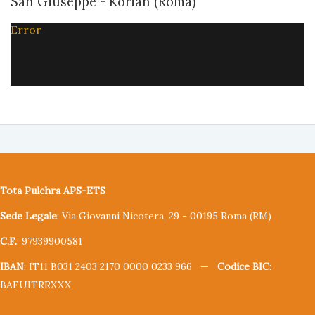
San Giuseppe - Korian (Roma)
Error
Tota Pulchra APS-ETS
Sede Legale
: Via Giovanni Nicotera, 29 - 00195 Roma (RM)
C.F.
: 97939900581
IBAN
: IT11 B031 2403 2170 0000 0233 966 —
Codice BIC
:
BAFUITRRXXX