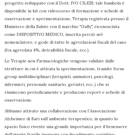
progetto sviluppato con il Dott. IVO CILESI; tale bambola è
disponibile in kit con videocorso di formazione e schede di
osservazione e sperimentazione, Terapia registrata presso il
Ministero della Salute con il marchio "Gully", riconosciuta
come DISPOSITIVO MEDICO, inserita perciò nel
nomenclatore, e gode di tutte le agevolazioni fiscali del caso
(Iva agevolata 4%, detraibilità fiscale, ecc.).
Le Terapie non Farmacologiche vengono validate dalle
strutture in cui è attivata la sperimentazione, tramite focus
group multidisciplinari (terapisti, animatori, psicologi,
infermieri, personale sanitario, geriatri, ecc..) che si
riuniscono periodicamente e producono report e schede di
osservazione.
Abbiamo attivato una collaborazione con l´Associazione
Alzheimer di Bari sull´ambiente terapeutico, in quanto lo
spazio fisico riveste una grande importanza per il benessere
dell’utente fragile (persona con decadimento cognitivo,