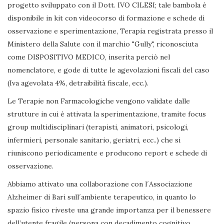
progetto sviluppato con il Dott. IVO CILESI; tale bambola è
disponibile in kit con videocorso di formazione e schede di
osservazione e sperimentazione, Terapia registrata presso il
Ministero della Salute con il marchio "Gully", riconosciuta
come DISPOSITIVO MEDICO, inserita perciò nel
nomenclatore, e gode di tutte le agevolazioni fiscali del caso
(Iva agevolata 4%, detraibilità fiscale, ecc.).
Le Terapie non Farmacologiche vengono validate dalle
strutture in cui è attivata la sperimentazione, tramite focus
group multidisciplinari (terapisti, animatori, psicologi,
infermieri, personale sanitario, geriatri, ecc..) che si
riuniscono periodicamente e producono report e schede di
osservazione.
Abbiamo attivato una collaborazione con l´Associazione
Alzheimer di Bari sull´ambiente terapeutico, in quanto lo
spazio fisico riveste una grande importanza per il benessere
dell’utente fragile (persona con decadimento cognitivo,