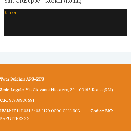
San Giuseppe - Korian (Roma)
Error
Tota Pulchra APS-ETS
Sede Legale
: Via Giovanni Nicotera, 29 - 00195 Roma (RM)
C.F.
: 97939900581
IBAN
: IT11 B031 2403 2170 0000 0233 966 —
Codice BIC
:
BAFUITRRXXX