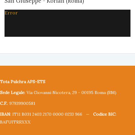
San Giuseppe - Korian (Roma)
Error
Tota Pulchra APS-ETS
Sede Legale
: Via Giovanni Nicotera, 29 - 00195 Roma (RM)
C.F.
: 97939900581
IBAN
: IT11 B031 2403 2170 0000 0233 966 —
Codice BIC
:
BAFUITRRXXX