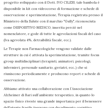
progetto sviluppato con il Dott. IVO CILESI; tale bambola è
disponibile in kit con videocorso di formazione e schede di
osservazione e sperimentazione, Terapia registrata presso il
Ministero della Salute con il marchio "Gully", riconosciuta
come DISPOSITIVO MEDICO, inserita perciò nel
nomenclatore, e gode di tutte le agevolazioni fiscali del caso
(Iva agevolata 4%, detraibilità fiscale, ecc.).
Le Terapie non Farmacologiche vengono validate dalle
strutture in cui è attivata la sperimentazione, tramite focus
group multidisciplinari (terapisti, animatori, psicologi,
infermieri, personale sanitario, geriatri, ecc..) che si
riuniscono periodicamente e producono report e schede di
osservazione.
Abbiamo attivato una collaborazione con l´Associazione
Alzheimer di Bari sull´ambiente terapeutico, in quanto lo
spazio fisico riveste una grande importanza per il benessere
dell’utente fragile (persona con decadimento cognitivo,