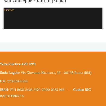
San Giuseppe - Korian (Roma)
Error
Tota Pulchra APS-ETS
Sede Legale
: Via Giovanni Nicotera, 29 - 00195 Roma (RM)
C.F.
: 97939900581
IBAN
: IT11 B031 2403 2170 0000 0233 966 —
Codice BIC
:
BAFUITRRXXX