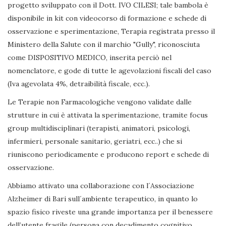
progetto sviluppato con il Dott. IVO CILESI; tale bambola è
disponibile in kit con videocorso di formazione e schede di
osservazione e sperimentazione, Terapia registrata presso il
Ministero della Salute con il marchio "Gully", riconosciuta
come DISPOSITIVO MEDICO, inserita perciò nel
nomenclatore, e gode di tutte le agevolazioni fiscali del caso
(Iva agevolata 4%, detraibilità fiscale, ecc.).
Le Terapie non Farmacologiche vengono validate dalle
strutture in cui è attivata la sperimentazione, tramite focus
group multidisciplinari (terapisti, animatori, psicologi,
infermieri, personale sanitario, geriatri, ecc..) che si
riuniscono periodicamente e producono report e schede di
osservazione.
Abbiamo attivato una collaborazione con l´Associazione
Alzheimer di Bari sull´ambiente terapeutico, in quanto lo
spazio fisico riveste una grande importanza per il benessere
dell’utente fragile (persona con decadimento cognitivo,