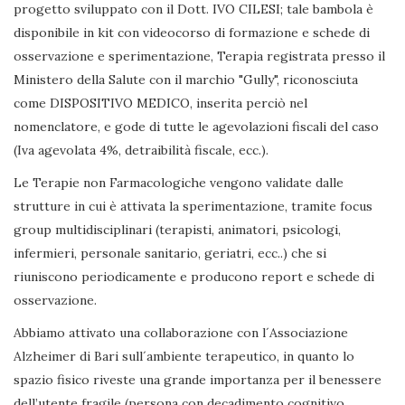
progetto sviluppato con il Dott. IVO CILESI; tale bambola è
disponibile in kit con videocorso di formazione e schede di
osservazione e sperimentazione, Terapia registrata presso il
Ministero della Salute con il marchio "Gully", riconosciuta
come DISPOSITIVO MEDICO, inserita perciò nel
nomenclatore, e gode di tutte le agevolazioni fiscali del caso
(Iva agevolata 4%, detraibilità fiscale, ecc.).
Le Terapie non Farmacologiche vengono validate dalle
strutture in cui è attivata la sperimentazione, tramite focus
group multidisciplinari (terapisti, animatori, psicologi,
infermieri, personale sanitario, geriatri, ecc..) che si
riuniscono periodicamente e producono report e schede di
osservazione.
Abbiamo attivato una collaborazione con l´Associazione
Alzheimer di Bari sull´ambiente terapeutico, in quanto lo
spazio fisico riveste una grande importanza per il benessere
dell’utente fragile (persona con decadimento cognitivo,