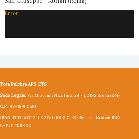
San Giuseppe - Korian (Roma)
Error
Tota Pulchra APS-ETS
Sede Legale
: Via Giovanni Nicotera, 29 - 00195 Roma (RM)
C.F.
: 97939900581
IBAN
: IT11 B031 2403 2170 0000 0233 966 —
Codice BIC
:
BAFUITRRXXX