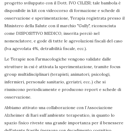
progetto sviluppato con il Dott. IVO CILESI; tale bambola è
disponibile in kit con videocorso di formazione e schede di
osservazione e sperimentazione, Terapia registrata presso il
Ministero della Salute con il marchio "Gully", riconosciuta
come DISPOSITIVO MEDICO, inserita perciò nel
nomenclatore, e gode di tutte le agevolazioni fiscali del caso
(Iva agevolata 4%, detraibilità fiscale, ecc.).
Le Terapie non Farmacologiche vengono validate dalle
strutture in cui è attivata la sperimentazione, tramite focus
group multidisciplinari (terapisti, animatori, psicologi,
infermieri, personale sanitario, geriatri, ecc..) che si
riuniscono periodicamente e producono report e schede di
osservazione.
Abbiamo attivato una collaborazione con l´Associazione
Alzheimer di Bari sull´ambiente terapeutico, in quanto lo
spazio fisico riveste una grande importanza per il benessere
dell’utente fragile (persona con decadimento cognitivo,