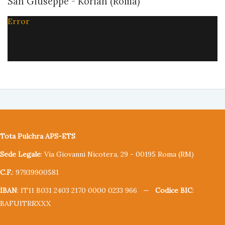
San Giuseppe - Korian (Roma)
Error
Tota Pulchra APS-ETS
Sede Legale
: Via Giovanni Nicotera, 29 - 00195 Roma (RM)
C.F.
: 97939900581
IBAN
: IT11 B031 2403 2170 0000 0233 966 —
Codice BIC
:
BAFUITRRXXX