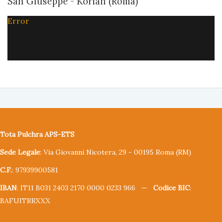
San Giuseppe - Korian (Roma)
Error
Tota Pulchra APS-ETS
Sede Legale
: Via Giovanni Nicotera, 29 - 00195 Roma (RM)
C.F.
: 97939900581
IBAN
: IT11 B031 2403 2170 0000 0233 966 —
Codice BIC
:
BAFUITRRXXX