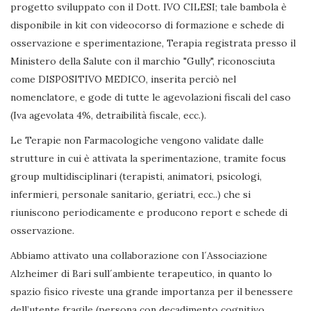
progetto sviluppato con il Dott. IVO CILESI; tale bambola è
disponibile in kit con videocorso di formazione e schede di
osservazione e sperimentazione, Terapia registrata presso il
Ministero della Salute con il marchio "Gully", riconosciuta
come DISPOSITIVO MEDICO, inserita perciò nel
nomenclatore, e gode di tutte le agevolazioni fiscali del caso
(Iva agevolata 4%, detraibilità fiscale, ecc.).
Le Terapie non Farmacologiche vengono validate dalle
strutture in cui è attivata la sperimentazione, tramite focus
group multidisciplinari (terapisti, animatori, psicologi,
infermieri, personale sanitario, geriatri, ecc..) che si
riuniscono periodicamente e producono report e schede di
osservazione.
Abbiamo attivato una collaborazione con l´Associazione
Alzheimer di Bari sull´ambiente terapeutico, in quanto lo
spazio fisico riveste una grande importanza per il benessere
dell’utente fragile (persona con decadimento cognitivo,