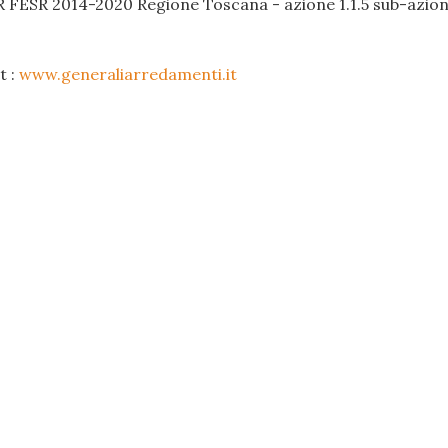
R FESR 2014-2020 Regione Toscana - azione 1.1.5 sub-azione
t :
www.generaliarredamenti.it