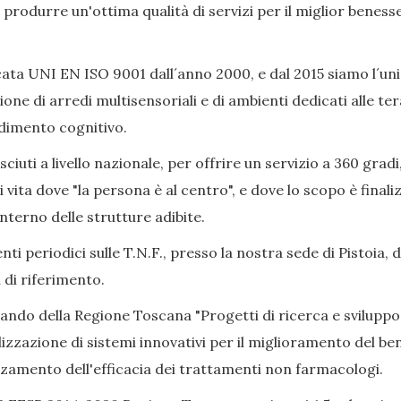
ò produrre un'ottima qualità di servizi per il miglior beness
ata UNI EN ISO 9001 dall´anno 2000, e dal 2015 siamo l´uni
ione di arredi multisensoriali e di ambienti dedicati alle 
adimento cognitivo.
iuti a livello nazionale, per offrire un servizio a 360 gradi
i vita dove "la persona è al centro", e dove lo scopo è final
nterno delle strutture adibite.
ti periodici sulle T.N.F., presso la nostra sede di Pistoia, 
 di riferimento.
Bando della Regione Toscana "Progetti di ricerca e sviluppo
izzazione di sistemi innovativi per il miglioramento del bene
alzamento dell'efficacia dei trattamenti non farmacologi.