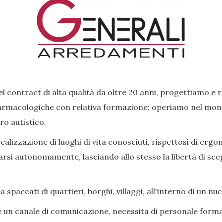
l contract di alta qualità da oltre 20 anni, progettiamo e 
rmacologiche con relativa formazione; operiamo nel mondo 
ro autistico.
lizzazione di luoghi di vita conosciuti, rispettosi di ergon
si autonomamente, lasciando allo stesso la libertà di scegl
paccati di quartieri, borghi, villaggi, all'interno di un nu
e un canale di comunicazione, necessita di personale forma