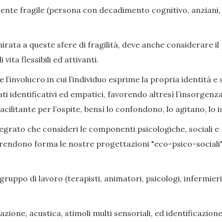
nte fragile (persona con decadimento cognitivo, anziani, di
ata a queste sfere di fragilità, deve anche considerare il
ita flessibili ed attivanti.
l’involucro in cui l’individuo esprime la propria identità e s
ati identificativi ed empatici, favorendo altresì l´insorge
cilitante per l’ospite, bensì lo confondono, lo agitano, lo i
grato che consideri le componenti psicologiche, sociali e rel
prendono forma le nostre progettazioni "eco-psico-sociali",
gruppo di lavoro (terapisti, animatori, psicologi, infermieri,
zione, acustica, stimoli multi sensoriali, ed identificazione