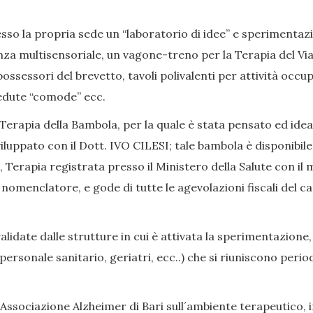
so la propria sede un “laboratorio di idee” e sperimentazion
nza multisensoriale, un vagone-treno per la Terapia del Viag
ssessori del brevetto, tavoli polivalenti per attività occup
, sedute “comode” ecc.
Terapia della Bambola, per la quale è stata pensato ed ide
iluppato con il Dott. IVO CILESI; tale bambola è disponibile
Terapia registrata presso il Ministero della Salute con il 
enclatore, e gode di tutte le agevolazioni fiscali del caso
date dalle strutture in cui è attivata la sperimentazione,
i, personale sanitario, geriatri, ecc..) che si riuniscono p
Associazione Alzheimer di Bari sull´ambiente terapeutico, in