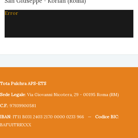
San Giuseppe - Korian (Roma)
Error
Tota Pulchra APS-ETS
Sede Legale
: Via Giovanni Nicotera, 29 - 00195 Roma (RM)
C.F.
: 97939900581
IBAN
: IT11 B031 2403 2170 0000 0233 966 —
Codice BIC
:
BAFUITRRXXX