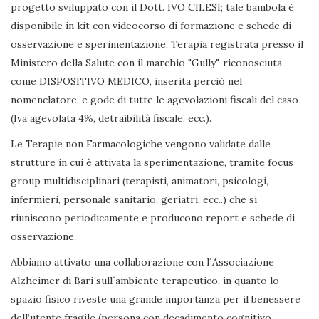
progetto sviluppato con il Dott. IVO CILESI; tale bambola è
disponibile in kit con videocorso di formazione e schede di
osservazione e sperimentazione, Terapia registrata presso il
Ministero della Salute con il marchio "Gully", riconosciuta
come DISPOSITIVO MEDICO, inserita perciò nel
nomenclatore, e gode di tutte le agevolazioni fiscali del caso
(Iva agevolata 4%, detraibilità fiscale, ecc.).
Le Terapie non Farmacologiche vengono validate dalle
strutture in cui è attivata la sperimentazione, tramite focus
group multidisciplinari (terapisti, animatori, psicologi,
infermieri, personale sanitario, geriatri, ecc..) che si
riuniscono periodicamente e producono report e schede di
osservazione.
Abbiamo attivato una collaborazione con l´Associazione
Alzheimer di Bari sull´ambiente terapeutico, in quanto lo
spazio fisico riveste una grande importanza per il benessere
dell’utente fragile (persona con decadimento cognitivo,