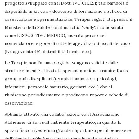
progetto sviluppato con il Dott. IVO CILESI; tale bambola è
disponibile in kit con videocorso di formazione e schede di
osservazione e sperimentazione, Terapia registrata presso il
Ministero della Salute con il marchio "Gully", riconosciuta
come DISPOSITIVO MEDICO, inserita perciò nel
nomenclatore, e gode di tutte le agevolazioni fiscali del caso
(Iva agevolata 4%, detraibilità fiscale, ecc.).
Le Terapie non Farmacologiche vengono validate dalle
strutture in cui è attivata la sperimentazione, tramite focus
group multidisciplinari (terapisti, animatori, psicologi,
infermieri, personale sanitario, geriatri, ecc..) che si
riuniscono periodicamente e producono report e schede di
osservazione.
Abbiamo attivato una collaborazione con l´Associazione
Alzheimer di Bari sull´ambiente terapeutico, in quanto lo
spazio fisico riveste una grande importanza per il benessere
dell’utente fragile (persona con decadimento cognitivo,