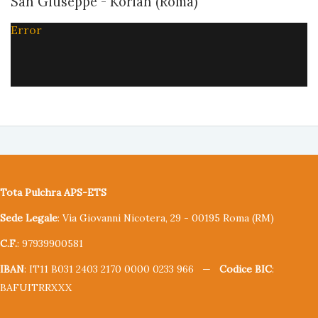
San Giuseppe - Korian (Roma)
Error
Tota Pulchra APS-ETS
Sede Legale
: Via Giovanni Nicotera, 29 - 00195 Roma (RM)
C.F.
: 97939900581
IBAN
: IT11 B031 2403 2170 0000 0233 966 —
Codice BIC
:
BAFUITRRXXX