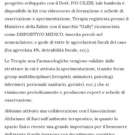
progetto sviluppato con il Dott. IVO CILESI; tale bambola è
disponibile in kit con videocorso di formazione e schede di
osservazione e sperimentazione, Terapia registrata presso il
Ministero della Salute con il marchio "Gully", riconosciuta
come DISPOSITIVO MEDICO, inserita perciò nel
nomenclatore, e gode di tutte le agevolazioni fiscali del caso
(Iva agevolata 4%, detraibilità fiscale, ecc.).
Le Terapie non Farmacologiche vengono validate dalle
strutture in cui è attivata la sperimentazione, tramite focus
group multidisciplinari (terapisti, animatori, psicologi,
infermieri, personale sanitario, geriatri, ecc..) che si
riuniscono periodicamente e producono report e schede di
osservazione.
Abbiamo attivato una collaborazione con l´Associazione
Alzheimer di Bari sull´ambiente terapeutico, in quanto lo
spazio fisico riveste una grande importanza per il benessere
dell’utente fragile (persona con decadimento cognitivo,