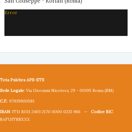
San Giuseppe - Korian (Roma)
Error
Tota Pulchra APS-ETS
Sede Legale
: Via Giovanni Nicotera, 29 - 00195 Roma (RM)
C.F.
: 97939900581
IBAN
: IT11 B031 2403 2170 0000 0233 966 —
Codice BIC
:
BAFUITRRXXX