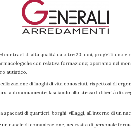
l contract di alta qualità da oltre 20 anni, progettiamo e 
rmacologiche con relativa formazione; operiamo nel mondo 
ro autistico.
lizzazione di luoghi di vita conosciuti, rispettosi di ergon
si autonomamente, lasciando allo stesso la libertà di scegl
paccati di quartieri, borghi, villaggi, all'interno di un nu
e un canale di comunicazione, necessita di personale forma