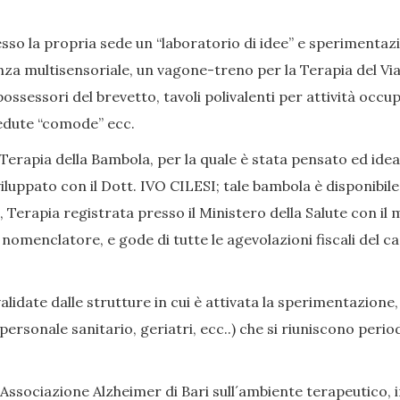
so la propria sede un “laboratorio di idee” e sperimentazion
nza multisensoriale, un vagone-treno per la Terapia del Viag
ssessori del brevetto, tavoli polivalenti per attività occup
, sedute “comode” ecc.
Terapia della Bambola, per la quale è stata pensato ed ide
iluppato con il Dott. IVO CILESI; tale bambola è disponibile
Terapia registrata presso il Ministero della Salute con il 
enclatore, e gode di tutte le agevolazioni fiscali del caso
date dalle strutture in cui è attivata la sperimentazione,
i, personale sanitario, geriatri, ecc..) che si riuniscono p
Associazione Alzheimer di Bari sull´ambiente terapeutico, in