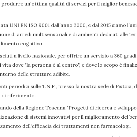
ò produrre un'ottima qualità di servizi per il miglior beness
ata UNI EN ISO 9001 dall´anno 2000, e dal 2015 siamo l´uni
ione di arredi multisensoriali e di ambienti dedicati alle 
adimento cognitivo.
iuti a livello nazionale, per offrire un servizio a 360 gradi
i vita dove "la persona è al centro", e dove lo scopo è final
nterno delle strutture adibite.
ti periodici sulle T.N.F., presso la nostra sede di Pistoia, 
 di riferimento.
Bando della Regione Toscana "Progetti di ricerca e sviluppo
izzazione di sistemi innovativi per il miglioramento del bene
alzamento dell'efficacia dei trattamenti non farmacologi.