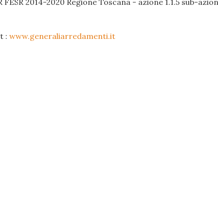
R FESR 2014-2020 Regione Toscana - azione 1.1.5 sub-azione
t :
www.generaliarredamenti.it