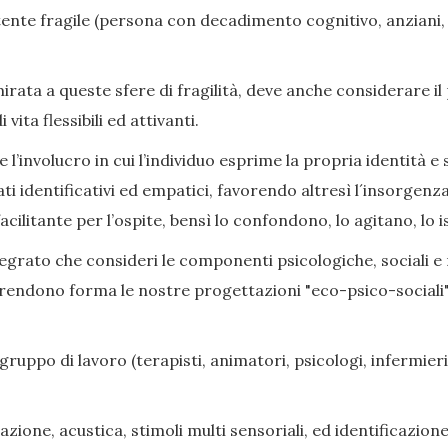
nte fragile (persona con decadimento cognitivo, anziani, di
ata a queste sfere di fragilità, deve anche considerare il
ita flessibili ed attivanti.
l’involucro in cui l’individuo esprime la propria identità e s
ati identificativi ed empatici, favorendo altresì l´insorge
cilitante per l’ospite, bensì lo confondono, lo agitano, lo i
grato che consideri le componenti psicologiche, sociali e rel
prendono forma le nostre progettazioni "eco-psico-sociali",
gruppo di lavoro (terapisti, animatori, psicologi, infermieri,
zione, acustica, stimoli multi sensoriali, ed identificazione