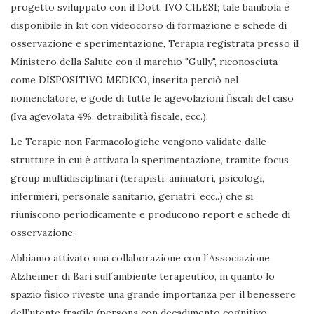
progetto sviluppato con il Dott. IVO CILESI; tale bambola è
disponibile in kit con videocorso di formazione e schede di
osservazione e sperimentazione, Terapia registrata presso il
Ministero della Salute con il marchio "Gully", riconosciuta
come DISPOSITIVO MEDICO, inserita perciò nel
nomenclatore, e gode di tutte le agevolazioni fiscali del caso
(Iva agevolata 4%, detraibilità fiscale, ecc.).
Le Terapie non Farmacologiche vengono validate dalle
strutture in cui è attivata la sperimentazione, tramite focus
group multidisciplinari (terapisti, animatori, psicologi,
infermieri, personale sanitario, geriatri, ecc..) che si
riuniscono periodicamente e producono report e schede di
osservazione.
Abbiamo attivato una collaborazione con l´Associazione
Alzheimer di Bari sull´ambiente terapeutico, in quanto lo
spazio fisico riveste una grande importanza per il benessere
dell’utente fragile (persona con decadimento cognitivo,