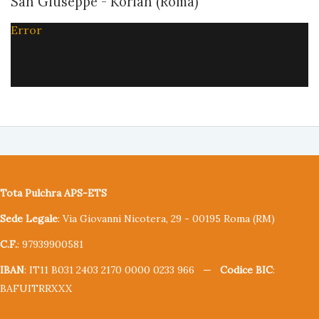
San Giuseppe - Korian (Roma)
Error
Tota Pulchra APS-ETS
Sede Legale
: Via Giovanni Nicotera, 29 - 00195 Roma (RM)
C.F.
: 97939900581
IBAN
: IT11 B031 2403 2170 0000 0233 966 —
Codice BIC
:
BAFUITRRXXX