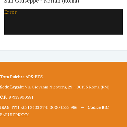
San Giuseppe - Korian (Roma)
Error
Tota Pulchra APS-ETS
Sede Legale
: Via Giovanni Nicotera, 29 - 00195 Roma (RM)
C.F.
: 97939900581
IBAN
: IT11 B031 2403 2170 0000 0233 966 —
Codice BIC
:
BAFUITRRXXX