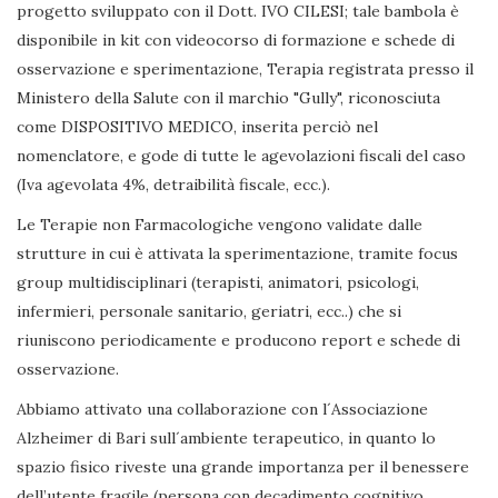
progetto sviluppato con il Dott. IVO CILESI; tale bambola è
disponibile in kit con videocorso di formazione e schede di
osservazione e sperimentazione, Terapia registrata presso il
Ministero della Salute con il marchio "Gully", riconosciuta
come DISPOSITIVO MEDICO, inserita perciò nel
nomenclatore, e gode di tutte le agevolazioni fiscali del caso
(Iva agevolata 4%, detraibilità fiscale, ecc.).
Le Terapie non Farmacologiche vengono validate dalle
strutture in cui è attivata la sperimentazione, tramite focus
group multidisciplinari (terapisti, animatori, psicologi,
infermieri, personale sanitario, geriatri, ecc..) che si
riuniscono periodicamente e producono report e schede di
osservazione.
Abbiamo attivato una collaborazione con l´Associazione
Alzheimer di Bari sull´ambiente terapeutico, in quanto lo
spazio fisico riveste una grande importanza per il benessere
dell’utente fragile (persona con decadimento cognitivo,