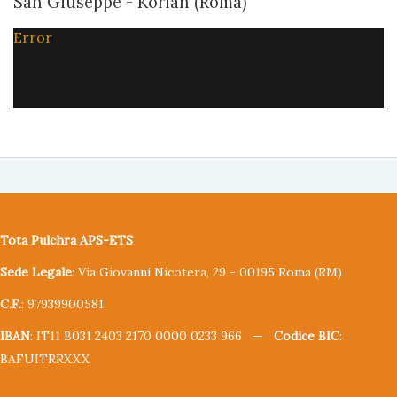
San Giuseppe - Korian (Roma)
Error
Tota Pulchra APS-ETS
Sede Legale
: Via Giovanni Nicotera, 29 - 00195 Roma (RM)
C.F.
: 97939900581
IBAN
: IT11 B031 2403 2170 0000 0233 966 —
Codice BIC
:
BAFUITRRXXX