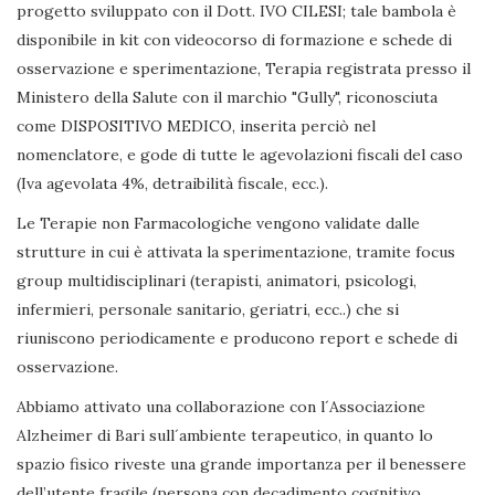
progetto sviluppato con il Dott. IVO CILESI; tale bambola è
disponibile in kit con videocorso di formazione e schede di
osservazione e sperimentazione, Terapia registrata presso il
Ministero della Salute con il marchio "Gully", riconosciuta
come DISPOSITIVO MEDICO, inserita perciò nel
nomenclatore, e gode di tutte le agevolazioni fiscali del caso
(Iva agevolata 4%, detraibilità fiscale, ecc.).
Le Terapie non Farmacologiche vengono validate dalle
strutture in cui è attivata la sperimentazione, tramite focus
group multidisciplinari (terapisti, animatori, psicologi,
infermieri, personale sanitario, geriatri, ecc..) che si
riuniscono periodicamente e producono report e schede di
osservazione.
Abbiamo attivato una collaborazione con l´Associazione
Alzheimer di Bari sull´ambiente terapeutico, in quanto lo
spazio fisico riveste una grande importanza per il benessere
dell’utente fragile (persona con decadimento cognitivo,