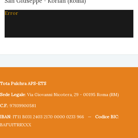
San Giuseppe - Korian (Roma)
Error
Tota Pulchra APS-ETS
Sede Legale
: Via Giovanni Nicotera, 29 - 00195 Roma (RM)
C.F.
: 97939900581
IBAN
: IT11 B031 2403 2170 0000 0233 966 —
Codice BIC
:
BAFUITRRXXX