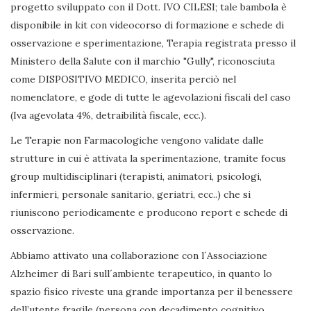
progetto sviluppato con il Dott. IVO CILESI; tale bambola è
disponibile in kit con videocorso di formazione e schede di
osservazione e sperimentazione, Terapia registrata presso il
Ministero della Salute con il marchio "Gully", riconosciuta
come DISPOSITIVO MEDICO, inserita perciò nel
nomenclatore, e gode di tutte le agevolazioni fiscali del caso
(Iva agevolata 4%, detraibilità fiscale, ecc.).
Le Terapie non Farmacologiche vengono validate dalle
strutture in cui è attivata la sperimentazione, tramite focus
group multidisciplinari (terapisti, animatori, psicologi,
infermieri, personale sanitario, geriatri, ecc..) che si
riuniscono periodicamente e producono report e schede di
osservazione.
Abbiamo attivato una collaborazione con l´Associazione
Alzheimer di Bari sull´ambiente terapeutico, in quanto lo
spazio fisico riveste una grande importanza per il benessere
dell’utente fragile (persona con decadimento cognitivo,