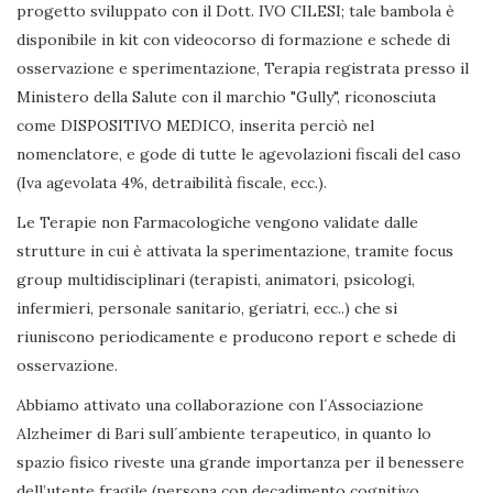
progetto sviluppato con il Dott. IVO CILESI; tale bambola è
disponibile in kit con videocorso di formazione e schede di
osservazione e sperimentazione, Terapia registrata presso il
Ministero della Salute con il marchio "Gully", riconosciuta
come DISPOSITIVO MEDICO, inserita perciò nel
nomenclatore, e gode di tutte le agevolazioni fiscali del caso
(Iva agevolata 4%, detraibilità fiscale, ecc.).
Le Terapie non Farmacologiche vengono validate dalle
strutture in cui è attivata la sperimentazione, tramite focus
group multidisciplinari (terapisti, animatori, psicologi,
infermieri, personale sanitario, geriatri, ecc..) che si
riuniscono periodicamente e producono report e schede di
osservazione.
Abbiamo attivato una collaborazione con l´Associazione
Alzheimer di Bari sull´ambiente terapeutico, in quanto lo
spazio fisico riveste una grande importanza per il benessere
dell’utente fragile (persona con decadimento cognitivo,