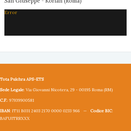
San Giuseppe - Korian (Roma)
Error
Tota Pulchra APS-ETS
Sede Legale
: Via Giovanni Nicotera, 29 - 00195 Roma (RM)
C.F.
: 97939900581
IBAN
: IT11 B031 2403 2170 0000 0233 966 —
Codice BIC
:
BAFUITRRXXX