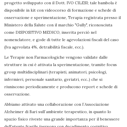
progetto sviluppato con il Dott. IVO CILESI; tale bambola è
disponibile in kit con videocorso di formazione e schede di
osservazione e sperimentazione, Terapia registrata presso il
Ministero della Salute con il marchio "Gully", riconosciuta
come DISPOSITIVO MEDICO, inserita perciò nel
nomenclatore, e gode di tutte le agevolazioni fiscali del caso
(Iva agevolata 4%, detraibilità fiscale, ecc.).
Le Terapie non Farmacologiche vengono validate dalle
strutture in cui è attivata la sperimentazione, tramite focus
group multidisciplinari (terapisti, animatori, psicologi,
infermieri, personale sanitario, geriatri, ecc..) che si
riuniscono periodicamente e producono report e schede di
osservazione.
Abbiamo attivato una collaborazione con l´Associazione
Alzheimer di Bari sull´ambiente terapeutico, in quanto lo
spazio fisico riveste una grande importanza per il benessere
dell’utente fragile (persona con decadimento cognitivo,