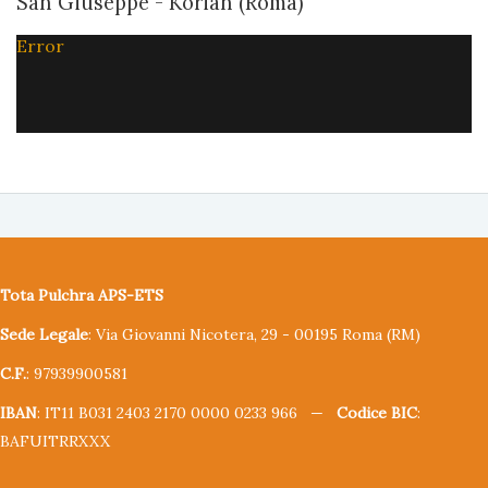
San Giuseppe - Korian (Roma)
Error
Tota Pulchra APS-ETS
Sede Legale
: Via Giovanni Nicotera, 29 - 00195 Roma (RM)
C.F.
: 97939900581
IBAN
: IT11 B031 2403 2170 0000 0233 966 —
Codice BIC
:
BAFUITRRXXX